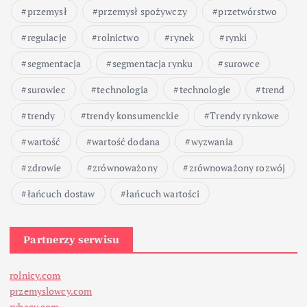
przemysł
przemysł spożywczy
przetwórstwo
regulacje
rolnictwo
rynek
rynki
segmentacja
segmentacja rynku
surowce
surowiec
technologia
technologie
trend
trendy
trendy konsumenckie
Trendy rynkowe
wartość
wartość dodana
wyzwania
zdrowie
zrównoważony
zrównoważony rozwój
łańcuch dostaw
łańcuch wartości
Partnerzy serwisu
rolnicy.com
przemyslowcy.com
rybacy.com