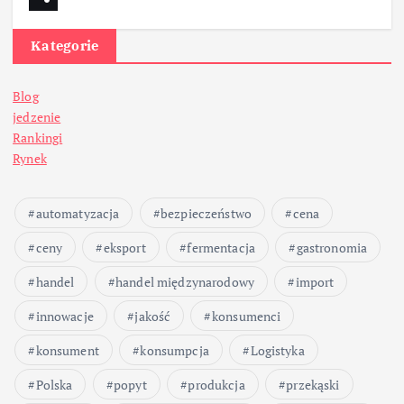
Kategorie
Blog
jedzenie
Rankingi
Rynek
automatyzacja
bezpieczeństwo
cena
ceny
eksport
fermentacja
gastronomia
handel
handel międzynarodowy
import
innowacje
jakość
konsumenci
konsument
konsumpcja
Logistyka
Polska
popyt
produkcja
przekąski