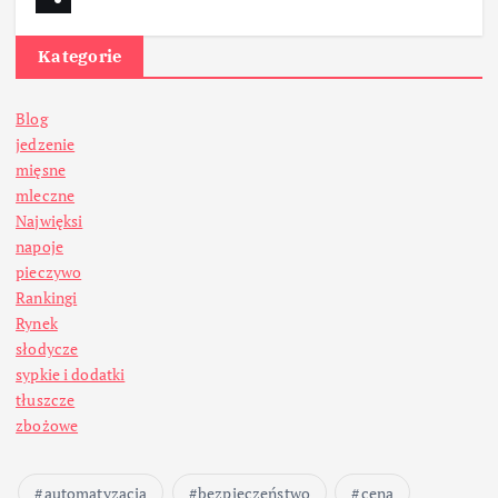
Kategorie
Blog
jedzenie
mięsne
mleczne
Najwięksi
napoje
pieczywo
Rankingi
Rynek
słodycze
sypkie i dodatki
tłuszcze
zbożowe
automatyzacja
bezpieczeństwo
cena