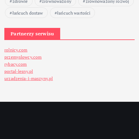
zdrowie
zrównoważony
zrównoważony rozwój
łańcuch dostaw
łańcuch wartości
Partnerzy serwisu
rolnicy.com
przemyslowcy.com
rybacy.com
portal-lesny.pl
urzadzenia-i-maszyny.pl