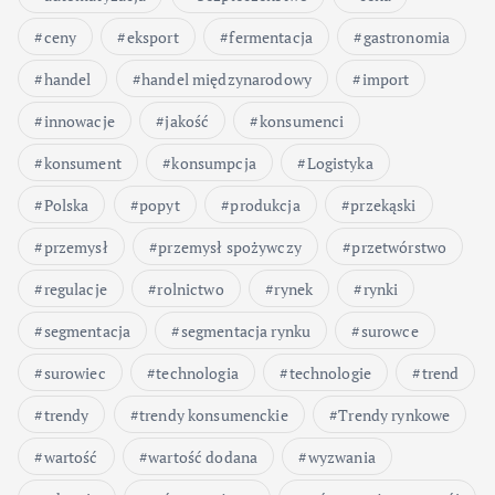
ceny
eksport
fermentacja
gastronomia
handel
handel międzynarodowy
import
innowacje
jakość
konsumenci
konsument
konsumpcja
Logistyka
Polska
popyt
produkcja
przekąski
przemysł
przemysł spożywczy
przetwórstwo
regulacje
rolnictwo
rynek
rynki
segmentacja
segmentacja rynku
surowce
surowiec
technologia
technologie
trend
trendy
trendy konsumenckie
Trendy rynkowe
wartość
wartość dodana
wyzwania