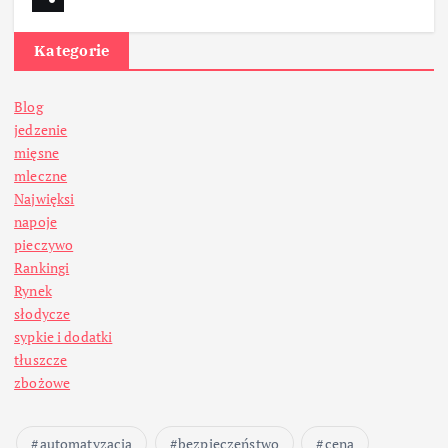
Kategorie
Blog
jedzenie
mięsne
mleczne
Najwięksi
napoje
pieczywo
Rankingi
Rynek
słodycze
sypkie i dodatki
tłuszcze
zbożowe
automatyzacja
bezpieczeństwo
cena