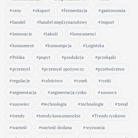
ceny
eksport
fermentacja
gastronomia
handel
handel międzynarodowy
import
innowacje
jakość
konsumenci
konsument
konsumpcja
Logistyka
Polska
popyt
produkcja
przekąski
przemysł
przemysł spożywczy
przetwórstwo
regulacje
rolnictwo
rynek
rynki
segmentacja
segmentacja rynku
surowce
surowiec
technologia
technologie
trend
trendy
trendy konsumenckie
Trendy rynkowe
wartość
wartość dodana
wyzwania