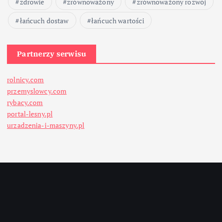
zdrowie
zrównoważony
zrównoważony rozwój
łańcuch dostaw
łańcuch wartości
Partnerzy serwisu
rolnicy.com
przemyslowcy.com
rybacy.com
portal-lesny.pl
urzadzenia-i-maszyny.pl