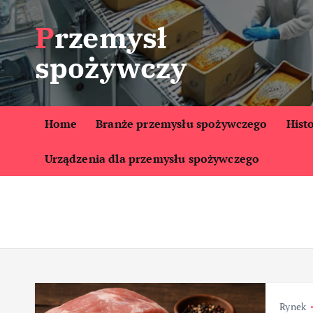
S
Przemysł
k
i
spożywczy
p
t
o
c
Home
Branże przemysłu spożywczego
Hist
o
Urządzenia dla przemysłu spożywczego
n
t
e
n
t
Rynek