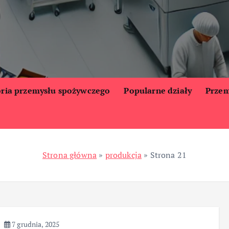
oria przemysłu spożywczego
Popularne działy
Przem
Strona główna
»
produkcja
»
Strona 21
7 grudnia, 2025