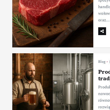
spożyw
handlo
wołowi
oraz…
Blog
Prod
tra
Produk
nowoc
równo
rozwią