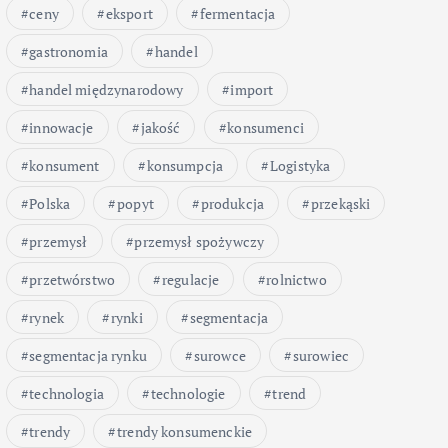
ceny
eksport
fermentacja
gastronomia
handel
handel międzynarodowy
import
innowacje
jakość
konsumenci
konsument
konsumpcja
Logistyka
Polska
popyt
produkcja
przekąski
przemysł
przemysł spożywczy
przetwórstwo
regulacje
rolnictwo
rynek
rynki
segmentacja
segmentacja rynku
surowce
surowiec
technologia
technologie
trend
trendy
trendy konsumenckie