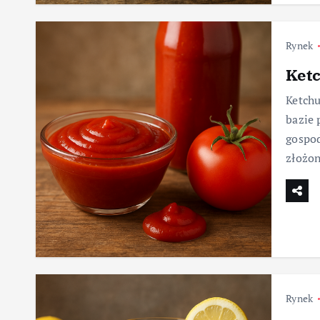
Rynek
Ket
Ketchu
bazie 
gospod
złożo
Rynek