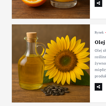
Rynek
Olej
Olej s
roślin
żywnoś
między
produk