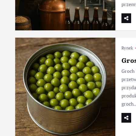
przemy
Rynek
Gro
Groch 
przetw
przyda
produk
groch