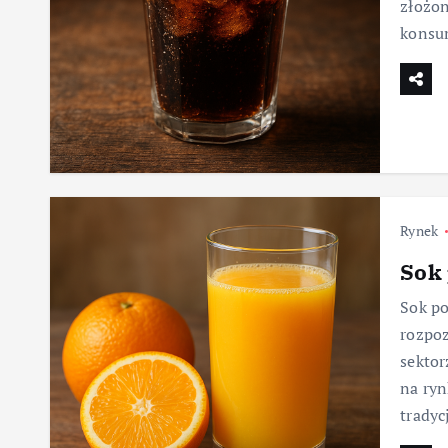
złożon
konsum
Rynek
Sok
Sok po
rozpo
sektor
na ryn
tradyc