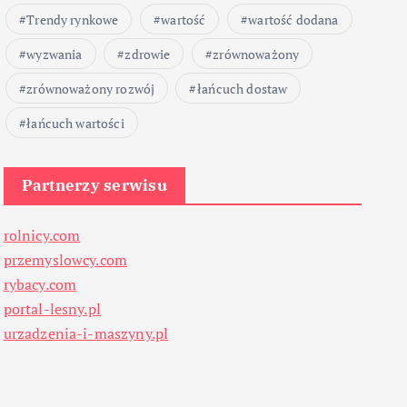
Trendy rynkowe
wartość
wartość dodana
wyzwania
zdrowie
zrównoważony
zrównoważony rozwój
łańcuch dostaw
łańcuch wartości
Partnerzy serwisu
rolnicy.com
przemyslowcy.com
rybacy.com
portal-lesny.pl
urzadzenia-i-maszyny.pl