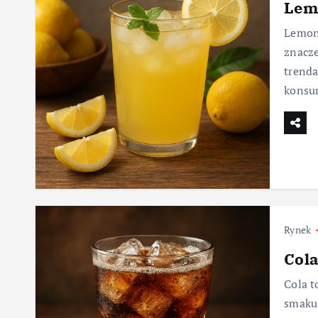
Lem
Lemoni
znacz
trend
konsu
Rynek
Cola
Cola t
smaku