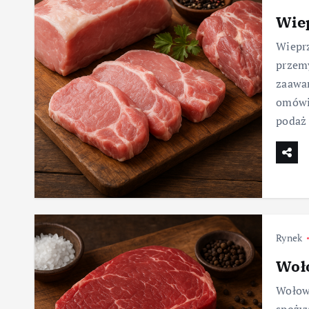
Wie
Wieprz
przemy
zaawan
omówio
podaż
Rynek
Woł
Wołowi