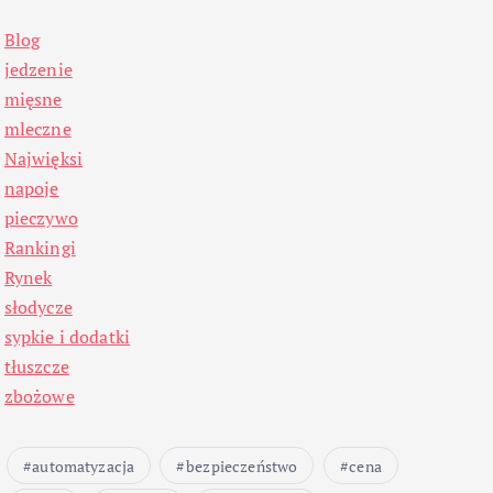
Blog
jedzenie
mięsne
mleczne
Najwięksi
napoje
pieczywo
Rankingi
Rynek
słodycze
sypkie i dodatki
tłuszcze
zbożowe
automatyzacja
bezpieczeństwo
cena