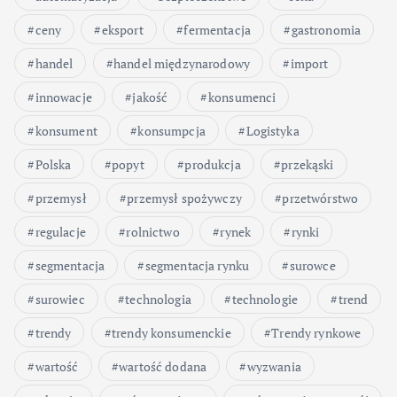
ceny
eksport
fermentacja
gastronomia
handel
handel międzynarodowy
import
innowacje
jakość
konsumenci
konsument
konsumpcja
Logistyka
Polska
popyt
produkcja
przekąski
przemysł
przemysł spożywczy
przetwórstwo
regulacje
rolnictwo
rynek
rynki
segmentacja
segmentacja rynku
surowce
surowiec
technologia
technologie
trend
trendy
trendy konsumenckie
Trendy rynkowe
wartość
wartość dodana
wyzwania