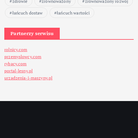
zdrowie
zrównoważony
zrównoważony rozwój
łańcuch dostaw
łańcuch wartości
Partnerzy serwisu
rolnicy.com
przemyslowcy.com
rybacy.com
portal-lesny.pl
urzadzenia-i-maszyny.pl