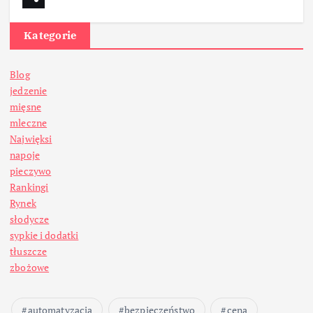
Kategorie
Blog
jedzenie
mięsne
mleczne
Najwięksi
napoje
pieczywo
Rankingi
Rynek
słodycze
sypkie i dodatki
tłuszcze
zbożowe
automatyzacja
bezpieczeństwo
cena