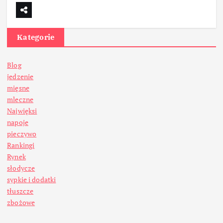
Kategorie
Blog
jedzenie
mięsne
mleczne
Najwięksi
napoje
pieczywo
Rankingi
Rynek
słodycze
sypkie i dodatki
tłuszcze
zbożowe