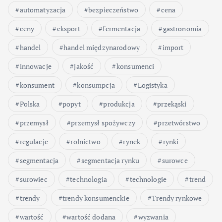
automatyzacja
bezpieczeństwo
cena
ceny
eksport
fermentacja
gastronomia
handel
handel międzynarodowy
import
innowacje
jakość
konsumenci
konsument
konsumpcja
Logistyka
Polska
popyt
produkcja
przekąski
przemysł
przemysł spożywczy
przetwórstwo
regulacje
rolnictwo
rynek
rynki
segmentacja
segmentacja rynku
surowce
surowiec
technologia
technologie
trend
trendy
trendy konsumenckie
Trendy rynkowe
wartość
wartość dodana
wyzwania