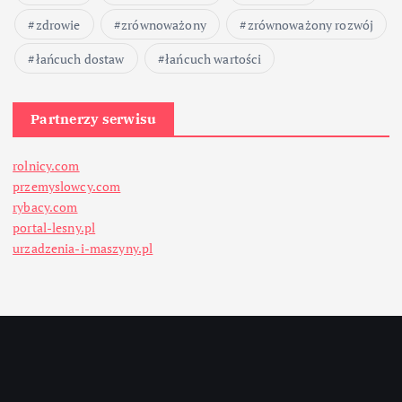
zdrowie
zrównoważony
zrównoważony rozwój
łańcuch dostaw
łańcuch wartości
Partnerzy serwisu
rolnicy.com
przemyslowcy.com
rybacy.com
portal-lesny.pl
urzadzenia-i-maszyny.pl