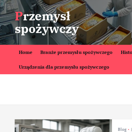
S
Przemysł
k
i
spożywczy
p
t
o
c
Home
Branże przemysłu spożywczego
Hist
o
Urządzenia dla przemysłu spożywczego
n
t
e
n
t
Blog