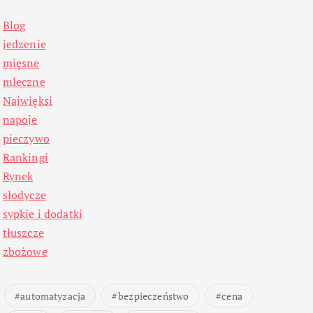
Blog
jedzenie
mięsne
mleczne
Najwięksi
napoje
pieczywo
Rankingi
Rynek
słodycze
sypkie i dodatki
tłuszcze
zbożowe
automatyzacja
bezpieczeństwo
cena