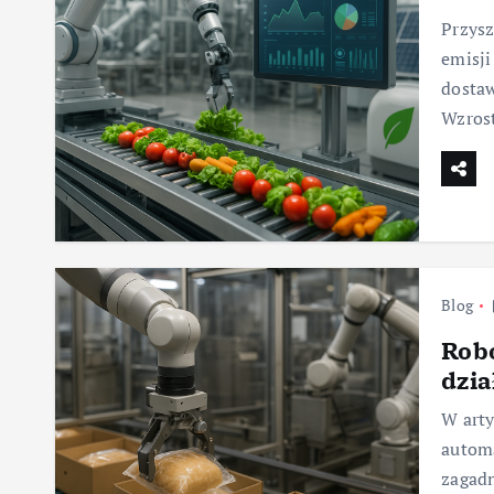
Przysz
emisji
dostaw
Wzrost
Blog
Rob
dzia
W arty
automa
zagadn