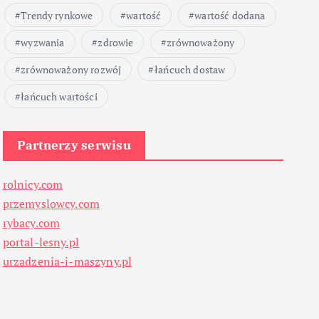
Trendy rynkowe
wartość
wartość dodana
wyzwania
zdrowie
zrównoważony
zrównoważony rozwój
łańcuch dostaw
łańcuch wartości
Partnerzy serwisu
rolnicy.com
przemyslowcy.com
rybacy.com
portal-lesny.pl
urzadzenia-i-maszyny.pl