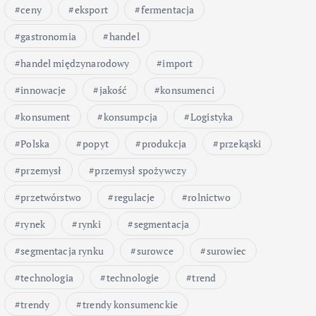
ceny
eksport
fermentacja
gastronomia
handel
handel międzynarodowy
import
innowacje
jakość
konsumenci
konsument
konsumpcja
Logistyka
Polska
popyt
produkcja
przekąski
przemysł
przemysł spożywczy
przetwórstwo
regulacje
rolnictwo
rynek
rynki
segmentacja
segmentacja rynku
surowce
surowiec
technologia
technologie
trend
trendy
trendy konsumenckie