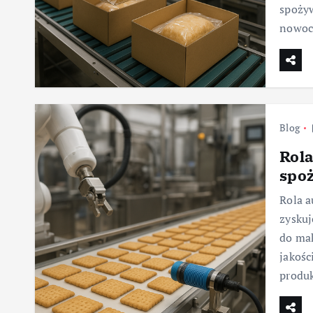
spoży
nowoc
Blog
Rola
spo
Rola a
zyskuj
do mak
jakośc
produ