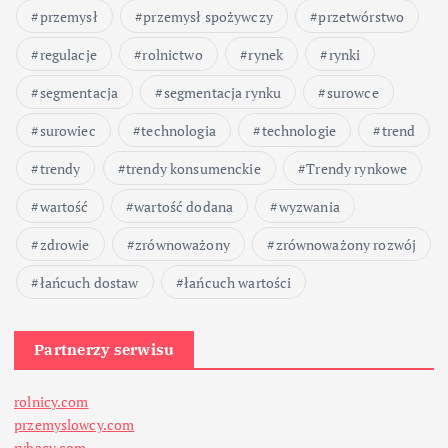
przemysł
przemysł spożywczy
przetwórstwo
regulacje
rolnictwo
rynek
rynki
segmentacja
segmentacja rynku
surowce
surowiec
technologia
technologie
trend
trendy
trendy konsumenckie
Trendy rynkowe
wartość
wartość dodana
wyzwania
zdrowie
zrównoważony
zrównoważony rozwój
łańcuch dostaw
łańcuch wartości
Partnerzy serwisu
rolnicy.com
przemyslowcy.com
rybacy.com