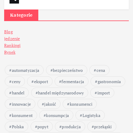
Kategorie
Blog
jedzenie
Rankingi
Rynek
automatyzacja
bezpieczeństwo
cena
ceny
eksport
fermentacja
gastronomia
handel
handel międzynarodowy
import
innowacje
jakość
konsumenci
konsument
konsumpcja
Logistyka
Polska
popyt
produkcja
przekąski