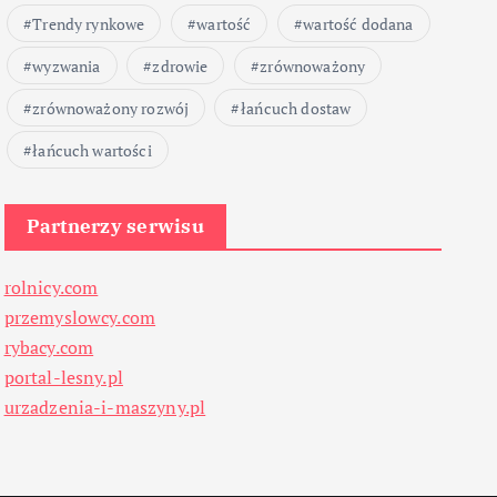
Trendy rynkowe
wartość
wartość dodana
wyzwania
zdrowie
zrównoważony
zrównoważony rozwój
łańcuch dostaw
łańcuch wartości
Partnerzy serwisu
rolnicy.com
przemyslowcy.com
rybacy.com
portal-lesny.pl
urzadzenia-i-maszyny.pl