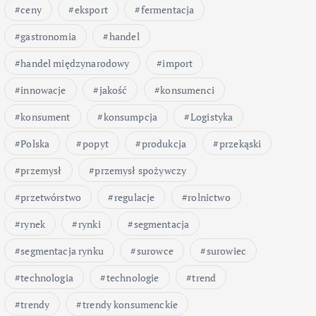
ceny
eksport
fermentacja
gastronomia
handel
handel międzynarodowy
import
innowacje
jakość
konsumenci
konsument
konsumpcja
Logistyka
Polska
popyt
produkcja
przekąski
przemysł
przemysł spożywczy
przetwórstwo
regulacje
rolnictwo
rynek
rynki
segmentacja
segmentacja rynku
surowce
surowiec
technologia
technologie
trend
trendy
trendy konsumenckie