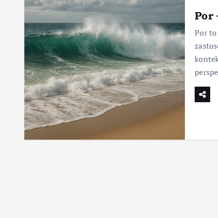
Por 
Por to
zastos
kontek
perspe