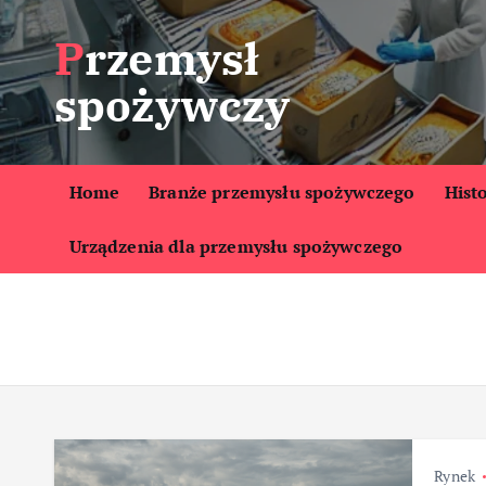
S
Przemysł
k
i
spożywczy
p
t
o
c
Home
Branże przemysłu spożywczego
Hist
o
Urządzenia dla przemysłu spożywczego
n
t
e
n
t
Rynek