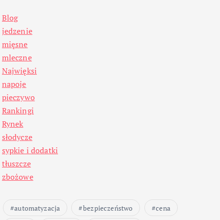
Blog
jedzenie
mięsne
mleczne
Najwięksi
napoje
pieczywo
Rankingi
Rynek
słodycze
sypkie i dodatki
tłuszcze
zbożowe
automatyzacja
bezpieczeństwo
cena