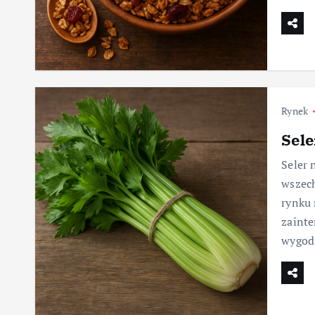
Rynek
Sele
Seler 
wszech
rynku 
zaint
wygod