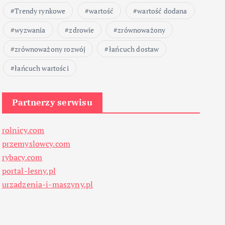
Trendy rynkowe
wartość
wartość dodana
wyzwania
zdrowie
zrównoważony
zrównoważony rozwój
łańcuch dostaw
łańcuch wartości
Partnerzy serwisu
rolnicy.com
przemyslowcy.com
rybacy.com
portal-lesny.pl
urzadzenia-i-maszyny.pl