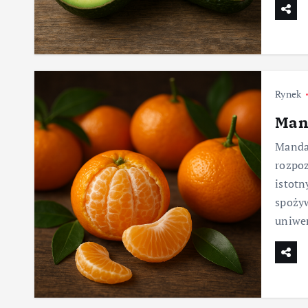
Rynek
Man
Mandar
rozpoz
istotn
spożyw
uniwe