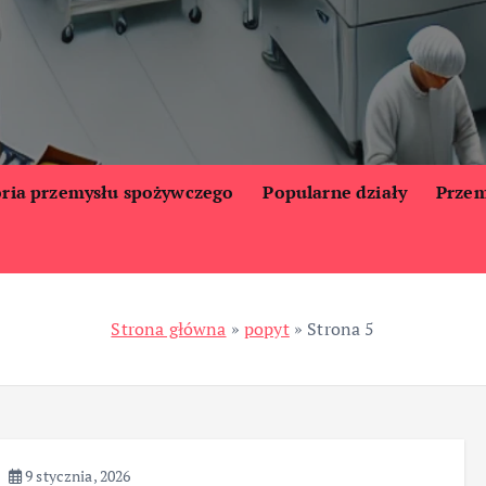
oria przemysłu spożywczego
Popularne działy
Przem
Strona główna
»
popyt
»
Strona 5
9 stycznia, 2026