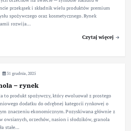
ych orzechów na świecie — symbole luksusu w
cie przekąsek i składnik wielu produktów premium
ysłu spożywczego oraz kosmetycznego. Rynek
amii rozwija…
Czytaj więcej
31 grudnia, 2025
nola – rynek
a to produkt spożywczy, który ewoluował z prostego
niowego dodatku do odrębnej kategorii rynkowej o
cym znaczeniu ekonomicznym. Pozyskiwana głównie z
w owsianych, orzechów, nasion i słodzików, granola
ła stałe…