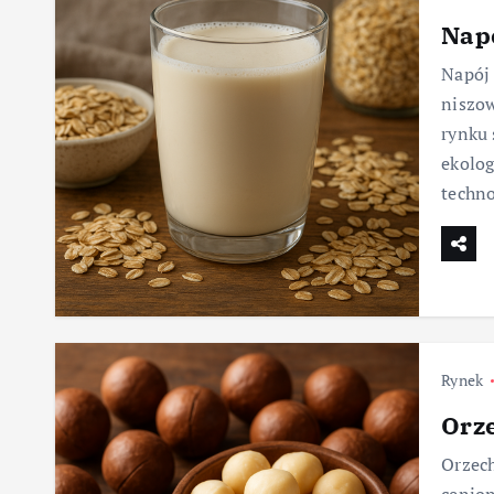
Nap
Napój 
niszow
rynku
ekolog
techno
Rynek
Orz
Orzech