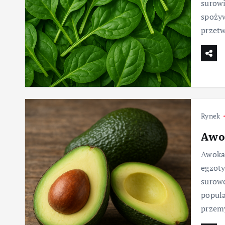
surow
spożyw
przet
Rynek
Awo
Awokad
egzot
surowc
popula
przem