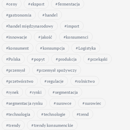
ceny
eksport
fermentacja
gastronomia
handel
handel międzynarodowy
import
innowacje
jakość
konsumenci
konsument
konsumpcja
Logistyka
Polska
popyt
produkcja
przekąski
przemysł
przemysł spożywczy
przetwórstwo
regulacje
rolnictwo
rynek
rynki
segmentacja
segmentacja rynku
surowce
surowiec
technologia
technologie
trend
trendy
trendy konsumenckie