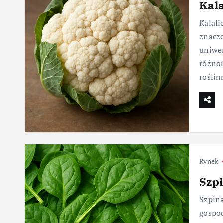
Kala
Kalafi
znacze
uniwer
różnor
roślin
Rynek
Szp
Szpina
gospod