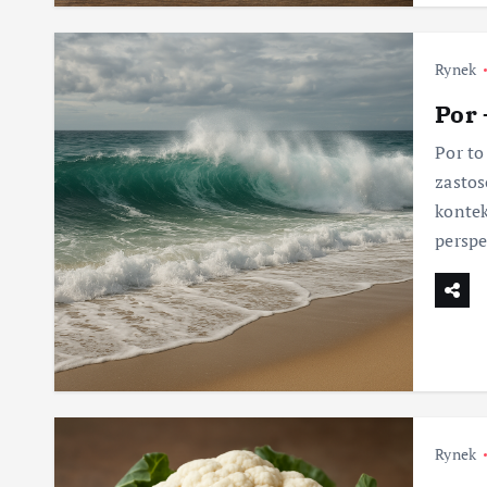
Rynek
Por 
Por to
zastos
kontek
perspe
Rynek