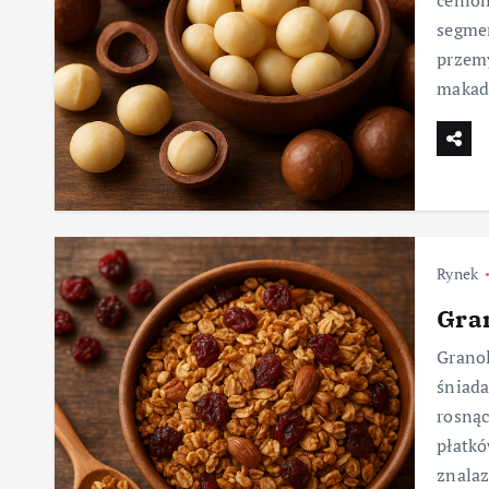
cenion
segmen
przem
makad
Rynek
Gra
Granol
śniada
rosną
płatkó
znalaz