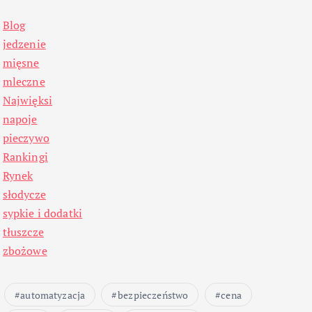
Blog
jedzenie
mięsne
mleczne
Najwięksi
napoje
pieczywo
Rankingi
Rynek
słodycze
sypkie i dodatki
tłuszcze
zbożowe
automatyzacja
bezpieczeństwo
cena