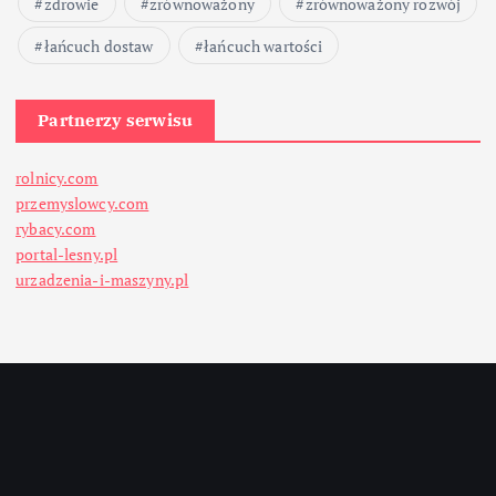
zdrowie
zrównoważony
zrównoważony rozwój
łańcuch dostaw
łańcuch wartości
Partnerzy serwisu
rolnicy.com
przemyslowcy.com
rybacy.com
portal-lesny.pl
urzadzenia-i-maszyny.pl