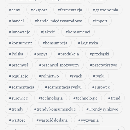
ceny
eksport
fermentacja
gastronomia
handel
handel międzynarodowy
import
innowacje
jakość
konsumenci
konsument
konsumpcja
Logistyka
Polska
popyt
produkcja
przekąski
przemysł
przemysł spożywczy
przetwórstwo
regulacje
rolnictwo
rynek
rynki
segmentacja
segmentacja rynku
surowce
surowiec
technologia
technologie
trend
trendy
trendy konsumenckie
Trendy rynkowe
wartość
wartość dodana
wyzwania