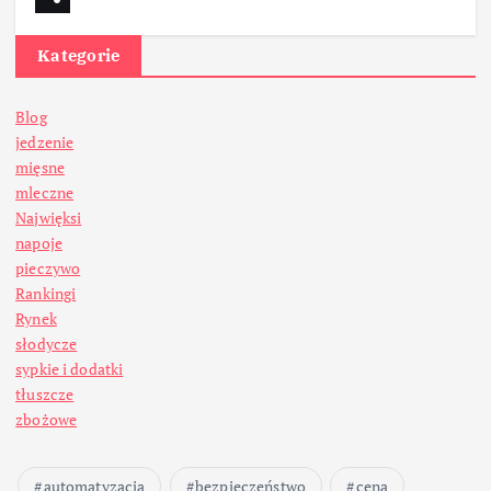
Kategorie
Blog
jedzenie
mięsne
mleczne
Najwięksi
napoje
pieczywo
Rankingi
Rynek
słodycze
sypkie i dodatki
tłuszcze
zbożowe
automatyzacja
bezpieczeństwo
cena