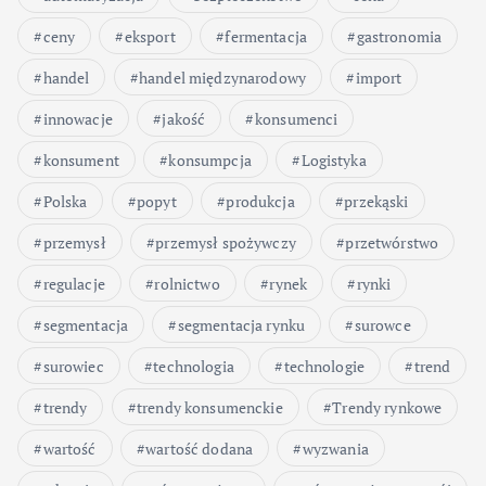
ceny
eksport
fermentacja
gastronomia
handel
handel międzynarodowy
import
innowacje
jakość
konsumenci
konsument
konsumpcja
Logistyka
Polska
popyt
produkcja
przekąski
przemysł
przemysł spożywczy
przetwórstwo
regulacje
rolnictwo
rynek
rynki
segmentacja
segmentacja rynku
surowce
surowiec
technologia
technologie
trend
trendy
trendy konsumenckie
Trendy rynkowe
wartość
wartość dodana
wyzwania