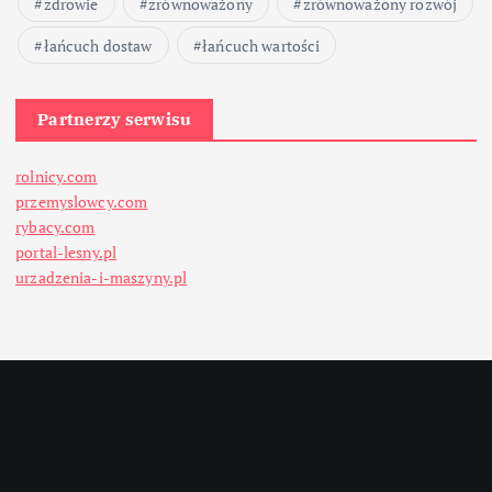
zdrowie
zrównoważony
zrównoważony rozwój
łańcuch dostaw
łańcuch wartości
Partnerzy serwisu
rolnicy.com
przemyslowcy.com
rybacy.com
portal-lesny.pl
urzadzenia-i-maszyny.pl