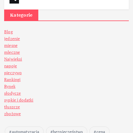
Kategorie
Blog
jedzenie
mięsne
mleczne
Najwięksi
napoje
pieczywo
Rankingi
Rynek
słodycze
sypkie i dodatki
tłuszcze
zbożowe
automatyzacja
bezpieczeństwo
cena