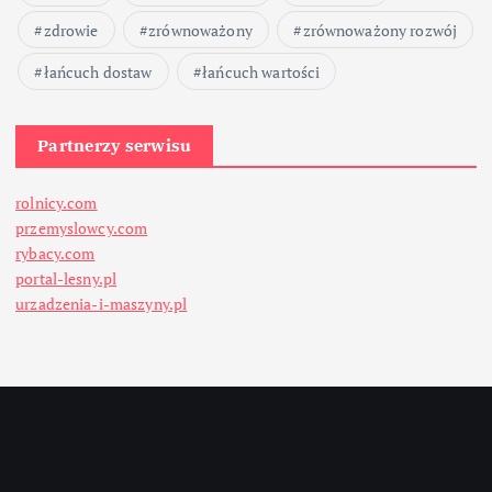
zdrowie
zrównoważony
zrównoważony rozwój
łańcuch dostaw
łańcuch wartości
Partnerzy serwisu
rolnicy.com
przemyslowcy.com
rybacy.com
portal-lesny.pl
urzadzenia-i-maszyny.pl