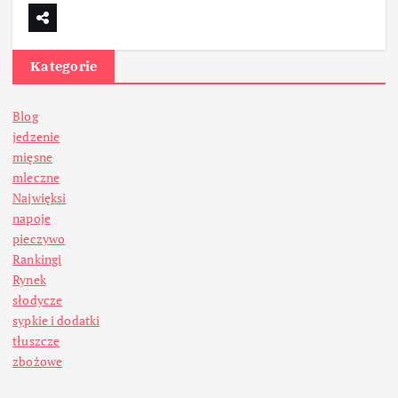
Kategorie
Blog
jedzenie
mięsne
mleczne
Najwięksi
napoje
pieczywo
Rankingi
Rynek
słodycze
sypkie i dodatki
tłuszcze
zbożowe