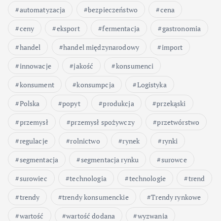
automatyzacja
bezpieczeństwo
cena
ceny
eksport
fermentacja
gastronomia
handel
handel międzynarodowy
import
innowacje
jakość
konsumenci
konsument
konsumpcja
Logistyka
Polska
popyt
produkcja
przekąski
przemysł
przemysł spożywczy
przetwórstwo
regulacje
rolnictwo
rynek
rynki
segmentacja
segmentacja rynku
surowce
surowiec
technologia
technologie
trend
trendy
trendy konsumenckie
Trendy rynkowe
wartość
wartość dodana
wyzwania