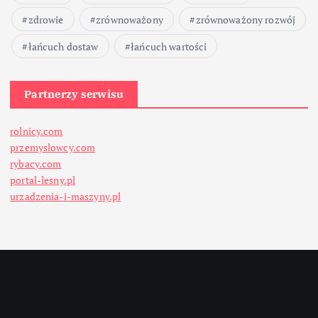
zdrowie
zrównoważony
zrównoważony rozwój
łańcuch dostaw
łańcuch wartości
Partnerzy serwisu
rolnicy.com
przemyslowcy.com
rybacy.com
portal-lesny.pl
urzadzenia-i-maszyny.pl