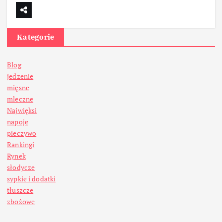
Kategorie
Blog
jedzenie
mięsne
mleczne
Najwięksi
napoje
pieczywo
Rankingi
Rynek
słodycze
sypkie i dodatki
tłuszcze
zbożowe