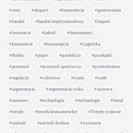
ceny
eksport
fermentacja
gastronomia
handel
handel międzynarodowy
import
innowacje
jakość
konsumenci
konsument
konsumpcja
Logistyka
Polska
popyt
produkcja
przekąski
przemysł
przemysł spożywczy
przetwórstwo
regulacje
rolnictwo
rynek
rynki
segmentacja
segmentacja rynku
surowce
surowiec
technologia
technologie
trend
trendy
trendy konsumenckie
Trendy rynkowe
wartość
wartość dodana
wyzwania