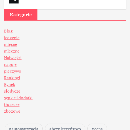
Kategorie
Blog
jedzenie
mięsne
mleczne
Najwięksi
napoje
pieczywo
Rankingi
Rynek
słodycze
sypkie i dodatki
tłuszcze
zbożowe
automatyzacja
bezpieczeństwo
cena