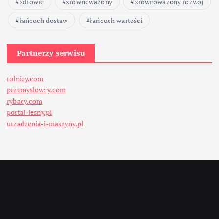
zdrowie
zrównoważony
zrównoważony rozwój
łańcuch dostaw
łańcuch wartości
Partnerzy serwisu
rolnicy.com
przemyslowcy.com
rybacy.com
portal-lesny.pl
urzadzenia-i-maszyny.pl