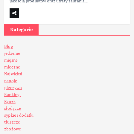
jakością produktów oraz utraty zaufania…
Kategorie
Blog
jedzenie
mięsne
mleczne
Najwięksi
napoje
pieczywo
Rankingi
Rynek
słodycze
sypkie i dodatki
tłuszcze
zbożowe