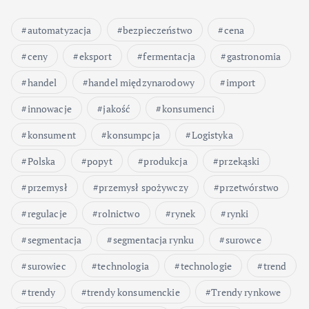
automatyzacja
bezpieczeństwo
cena
ceny
eksport
fermentacja
gastronomia
handel
handel międzynarodowy
import
innowacje
jakość
konsumenci
konsument
konsumpcja
Logistyka
Polska
popyt
produkcja
przekąski
przemysł
przemysł spożywczy
przetwórstwo
regulacje
rolnictwo
rynek
rynki
segmentacja
segmentacja rynku
surowce
surowiec
technologia
technologie
trend
trendy
trendy konsumenckie
Trendy rynkowe