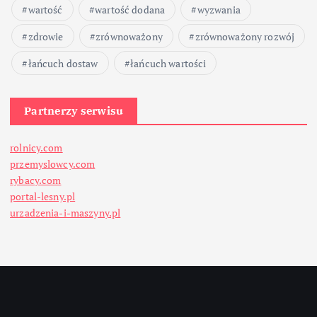
wartość
wartość dodana
wyzwania
zdrowie
zrównoważony
zrównoważony rozwój
łańcuch dostaw
łańcuch wartości
Partnerzy serwisu
rolnicy.com
przemyslowcy.com
rybacy.com
portal-lesny.pl
urzadzenia-i-maszyny.pl