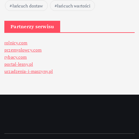
łańcuch dostaw
łańcuch wartości
Partnerzy serwisu
rolnicy.com
przemyslowcy.com
rybacy.com
portal-lesny.pl
urzadzenia-i-maszyny.pl