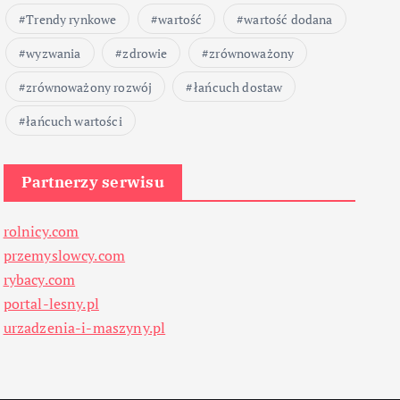
Trendy rynkowe
wartość
wartość dodana
wyzwania
zdrowie
zrównoważony
zrównoważony rozwój
łańcuch dostaw
łańcuch wartości
Partnerzy serwisu
rolnicy.com
przemyslowcy.com
rybacy.com
portal-lesny.pl
urzadzenia-i-maszyny.pl