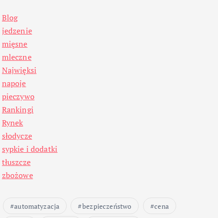
Blog
jedzenie
mięsne
mleczne
Najwięksi
napoje
pieczywo
Rankingi
Rynek
słodycze
sypkie i dodatki
tłuszcze
zbożowe
automatyzacja
bezpieczeństwo
cena