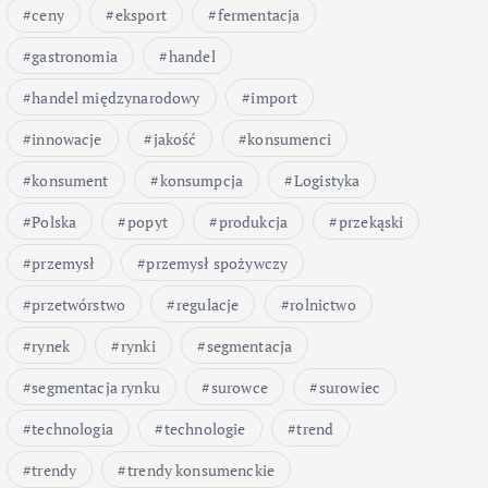
ceny
eksport
fermentacja
gastronomia
handel
handel międzynarodowy
import
innowacje
jakość
konsumenci
konsument
konsumpcja
Logistyka
Polska
popyt
produkcja
przekąski
przemysł
przemysł spożywczy
przetwórstwo
regulacje
rolnictwo
rynek
rynki
segmentacja
segmentacja rynku
surowce
surowiec
technologia
technologie
trend
trendy
trendy konsumenckie