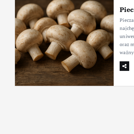
Piec
Piecza
najchę
uniwer
oraz m
ważny