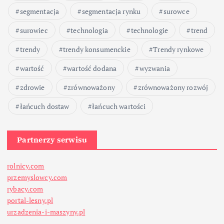
segmentacja
segmentacja rynku
surowce
surowiec
technologia
technologie
trend
trendy
trendy konsumenckie
Trendy rynkowe
wartość
wartość dodana
wyzwania
zdrowie
zrównoważony
zrównoważony rozwój
łańcuch dostaw
łańcuch wartości
Partnerzy serwisu
rolnicy.com
przemyslowcy.com
rybacy.com
portal-lesny.pl
urzadzenia-i-maszyny.pl