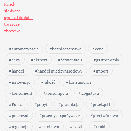
Rynek
słodycze
sypkie i dodatki
tłuszcze
zbożowe
automatyzacja
bezpieczeństwo
cena
ceny
eksport
fermentacja
gastronomia
handel
handel międzynarodowy
import
innowacje
jakość
konsumenci
konsument
konsumpcja
Logistyka
Polska
popyt
produkcja
przekąski
przemysł
przemysł spożywczy
przetwórstwo
regulacje
rolnictwo
rynek
rynki