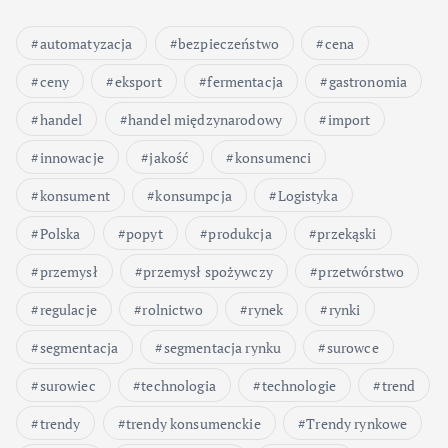
automatyzacja
bezpieczeństwo
cena
ceny
eksport
fermentacja
gastronomia
handel
handel międzynarodowy
import
innowacje
jakość
konsumenci
konsument
konsumpcja
Logistyka
Polska
popyt
produkcja
przekąski
przemysł
przemysł spożywczy
przetwórstwo
regulacje
rolnictwo
rynek
rynki
segmentacja
segmentacja rynku
surowce
surowiec
technologia
technologie
trend
trendy
trendy konsumenckie
Trendy rynkowe