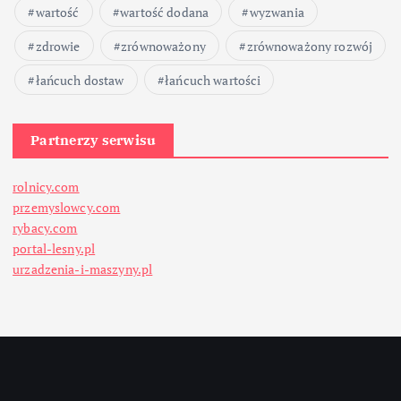
wartość
wartość dodana
wyzwania
zdrowie
zrównoważony
zrównoważony rozwój
łańcuch dostaw
łańcuch wartości
Partnerzy serwisu
rolnicy.com
przemyslowcy.com
rybacy.com
portal-lesny.pl
urzadzenia-i-maszyny.pl