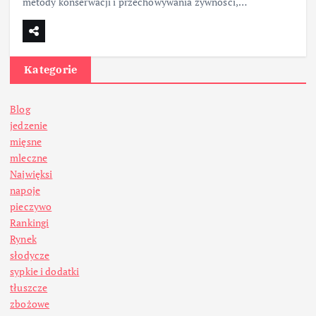
metody konserwacji i przechowywania żywności,…
Kategorie
Blog
jedzenie
mięsne
mleczne
Najwięksi
napoje
pieczywo
Rankingi
Rynek
słodycze
sypkie i dodatki
tłuszcze
zbożowe