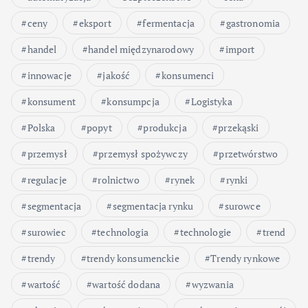
ceny
eksport
fermentacja
gastronomia
handel
handel międzynarodowy
import
innowacje
jakość
konsumenci
konsument
konsumpcja
Logistyka
Polska
popyt
produkcja
przekąski
przemysł
przemysł spożywczy
przetwórstwo
regulacje
rolnictwo
rynek
rynki
segmentacja
segmentacja rynku
surowce
surowiec
technologia
technologie
trend
trendy
trendy konsumenckie
Trendy rynkowe
wartość
wartość dodana
wyzwania