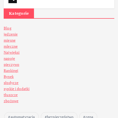
Kategorie
Blog
jedzenie
mięsne
mleczne
Najwięksi
napoje
pieczywo
Rankingi
Rynek
słodycze
sypkie i dodatki
tłuszcze
zbożowe
automatyzacja
bezpieczeństwo
cena