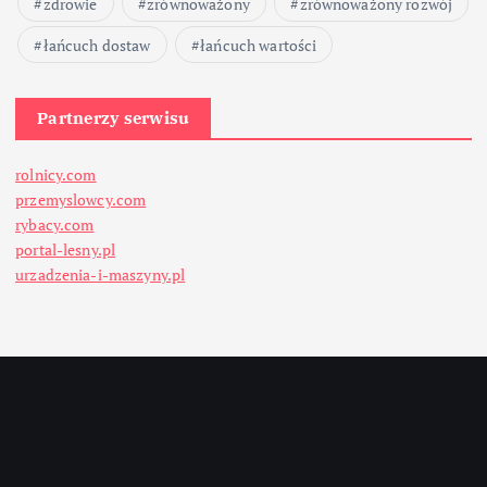
zdrowie
zrównoważony
zrównoważony rozwój
łańcuch dostaw
łańcuch wartości
Partnerzy serwisu
rolnicy.com
przemyslowcy.com
rybacy.com
portal-lesny.pl
urzadzenia-i-maszyny.pl