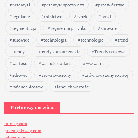
przemysł
przemysł spożywczy
przetwórstwo
regulacje
rolnictwo
rynek
rynki
segmentacja
segmentacja rynku
surowce
surowiec
technologia
technologie
trend
trendy
trendy konsumenckie
Trendy rynkowe
wartość
wartość dodana
wyzwania
zdrowie
zrównoważony
zrównoważony rozwój
łańcuch dostaw
łańcuch wartości
Partnerzy serwisu
rolnicy.com
przemyslowcy.com
rybacy.com