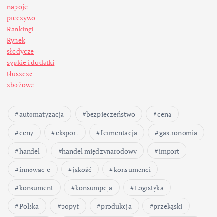
napoje
pieczywo
Rankingi
Rynek
słodycze
sypkie i dodatki
tłuszcze
zbożowe
automatyzacja
bezpieczeństwo
cena
ceny
eksport
fermentacja
gastronomia
handel
handel międzynarodowy
import
innowacje
jakość
konsumenci
konsument
konsumpcja
Logistyka
Polska
popyt
produkcja
przekąski