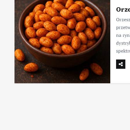
Orze
Orzesz
przetw
na ryn
dystry
spekt