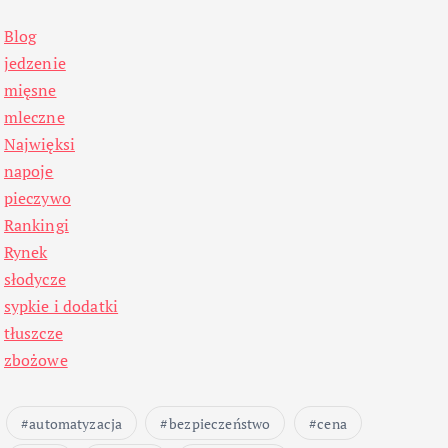
Blog
jedzenie
mięsne
mleczne
Najwięksi
napoje
pieczywo
Rankingi
Rynek
słodycze
sypkie i dodatki
tłuszcze
zbożowe
automatyzacja
bezpieczeństwo
cena