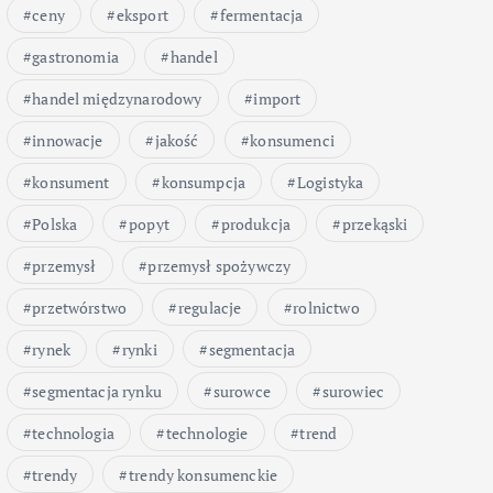
ceny
eksport
fermentacja
gastronomia
handel
handel międzynarodowy
import
innowacje
jakość
konsumenci
konsument
konsumpcja
Logistyka
Polska
popyt
produkcja
przekąski
przemysł
przemysł spożywczy
przetwórstwo
regulacje
rolnictwo
rynek
rynki
segmentacja
segmentacja rynku
surowce
surowiec
technologia
technologie
trend
trendy
trendy konsumenckie