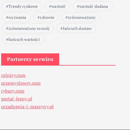
Trendy rynkowe
wartość
wartość dodana
wyzwania
zdrowie
zrównoważony
zrównoważony rozwój
łańcuch dostaw
łańcuch wartości
Partnerzy serwisu
rolnicy.com
przemyslowcy.com
rybacy.com
portal-lesny.pl
urzadzenia-i-maszyny.pl