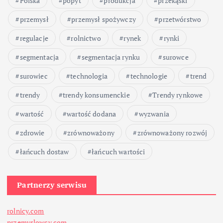
Polska
popyt
produkcja
przekąski
przemysł
przemysł spożywczy
przetwórstwo
regulacje
rolnictwo
rynek
rynki
segmentacja
segmentacja rynku
surowce
surowiec
technologia
technologie
trend
trendy
trendy konsumenckie
Trendy rynkowe
wartość
wartość dodana
wyzwania
zdrowie
zrównoważony
zrównoważony rozwój
łańcuch dostaw
łańcuch wartości
Partnerzy serwisu
rolnicy.com
przemyslowcy.com