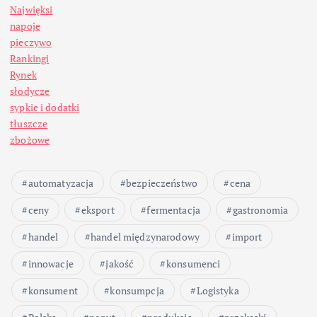
Najwięksi
napoje
pieczywo
Rankingi
Rynek
słodycze
sypkie i dodatki
tłuszcze
zbożowe
automatyzacja
bezpieczeństwo
cena
ceny
eksport
fermentacja
gastronomia
handel
handel międzynarodowy
import
innowacje
jakość
konsumenci
konsument
konsumpcja
Logistyka