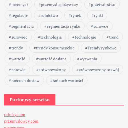
przemysł
przemysł spożywczy
przetwórstwo
regulacje
rolnictwo
rynek
rynki
segmentacja
segmentacja rynku
surowce
surowiec
technologia
technologie
trend
trendy
trendy konsumenckie
Trendy rynkowe
wartość
wartość dodana
wyzwania
zdrowie
zrównoważony
zrównoważony rozwój
łańcuch dostaw
łańcuch wartości
Partnerzy serwisu
rolnicy.com
przemyslowcy.com
rybacy.com