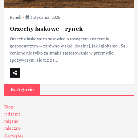
Rynek
3 stycznia, 2026
Orzechy laskowe – rynek
Orzechy laskowe to surowiec o rosnącym znaczeniu
gospodarczym — zarówno w skali lokalnej, jak i globalnej. Są
cenione nie tylko za smak i zastosowanie w przemyśle
spożywczym, ale też za…
Kategorie
Blog
jedzenie
mięsne
mleczne
Najwięksi