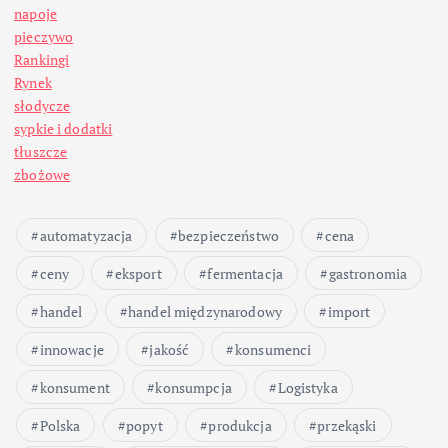
napoje
pieczywo
Rankingi
Rynek
słodycze
sypkie i dodatki
tłuszcze
zbożowe
automatyzacja
bezpieczeństwo
cena
ceny
eksport
fermentacja
gastronomia
handel
handel międzynarodowy
import
innowacje
jakość
konsumenci
konsument
konsumpcja
Logistyka
Polska
popyt
produkcja
przekąski