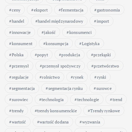
ceny
eksport
fermentacja
gastronomia
handel
handel międzynarodowy
import
innowacje
jakość
konsumenci
konsument
konsumpcja
Logistyka
Polska
popyt
produkcja
przekąski
przemysł
przemysł spożywczy
przetwórstwo
regulacje
rolnictwo
rynek
rynki
segmentacja
segmentacja rynku
surowce
surowiec
technologia
technologie
trend
trendy
trendy konsumenckie
Trendy rynkowe
wartość
wartość dodana
wyzwania