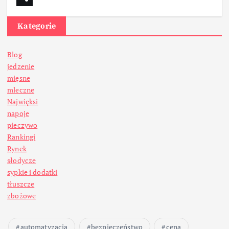
Kategorie
Blog
jedzenie
mięsne
mleczne
Najwięksi
napoje
pieczywo
Rankingi
Rynek
słodycze
sypkie i dodatki
tłuszcze
zbożowe
automatyzacja
bezpieczeństwo
cena