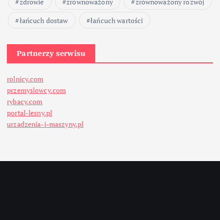
zdrowie
zrównoważony
zrównoważony rozwój
łańcuch dostaw
łańcuch wartości
Partnerzy serwisu
rolnicy.com
przemyslowcy.com
rybacy.com
portal-lesny.pl
urzadzenia-i-maszyny.pl