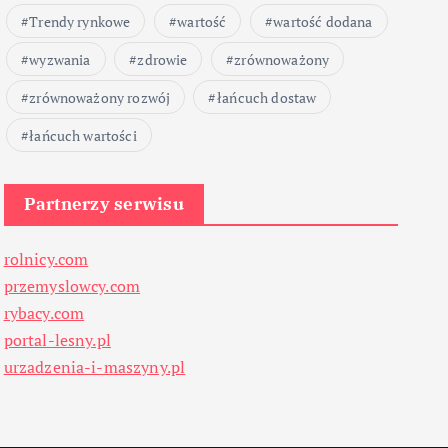
Trendy rynkowe
wartość
wartość dodana
wyzwania
zdrowie
zrównoważony
zrównoważony rozwój
łańcuch dostaw
łańcuch wartości
Partnerzy serwisu
rolnicy.com
przemyslowcy.com
rybacy.com
portal-lesny.pl
urzadzenia-i-maszyny.pl