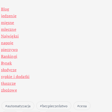
Blog
jedzenie
mięsne
mleczne
Najwięksi
napoje
pieczywo
Rankingi
Rynek
słodycze
sypkie i dodatki
tłuszcze
zbożowe
automatyzacja
bezpieczeństwo
cena