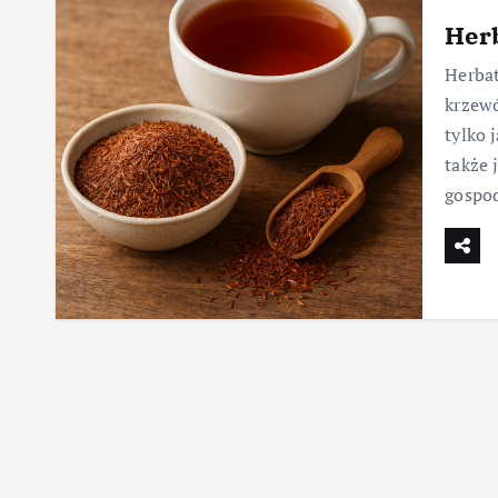
Herb
Herbat
krzewó
tylko 
także 
gospo