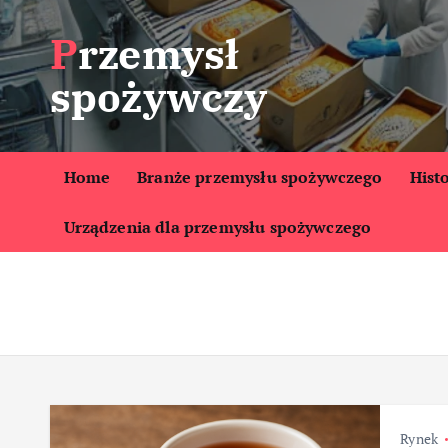
S
Przemysł
k
i
spożywczy
p
t
o
c
Home
Branże przemysłu spożywczego
Hist
o
Urządzenia dla przemysłu spożywczego
n
t
e
n
t
Rynek