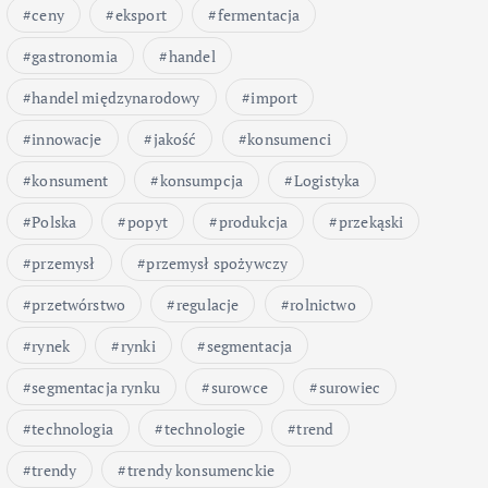
ceny
eksport
fermentacja
gastronomia
handel
handel międzynarodowy
import
innowacje
jakość
konsumenci
konsument
konsumpcja
Logistyka
Polska
popyt
produkcja
przekąski
przemysł
przemysł spożywczy
przetwórstwo
regulacje
rolnictwo
rynek
rynki
segmentacja
segmentacja rynku
surowce
surowiec
technologia
technologie
trend
trendy
trendy konsumenckie