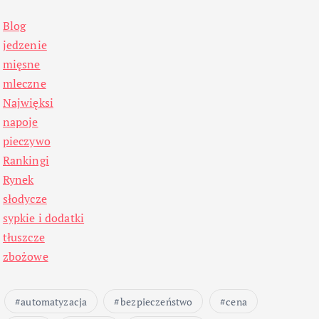
Blog
jedzenie
mięsne
mleczne
Najwięksi
napoje
pieczywo
Rankingi
Rynek
słodycze
sypkie i dodatki
tłuszcze
zbożowe
automatyzacja
bezpieczeństwo
cena