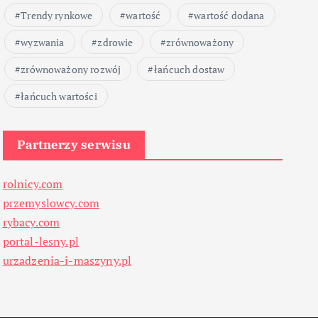
Trendy rynkowe
wartość
wartość dodana
wyzwania
zdrowie
zrównoważony
zrównoważony rozwój
łańcuch dostaw
łańcuch wartości
Partnerzy serwisu
rolnicy.com
przemyslowcy.com
rybacy.com
portal-lesny.pl
urzadzenia-i-maszyny.pl