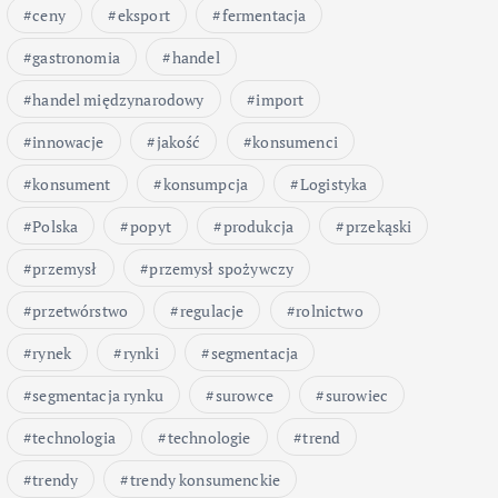
ceny
eksport
fermentacja
gastronomia
handel
handel międzynarodowy
import
innowacje
jakość
konsumenci
konsument
konsumpcja
Logistyka
Polska
popyt
produkcja
przekąski
przemysł
przemysł spożywczy
przetwórstwo
regulacje
rolnictwo
rynek
rynki
segmentacja
segmentacja rynku
surowce
surowiec
technologia
technologie
trend
trendy
trendy konsumenckie