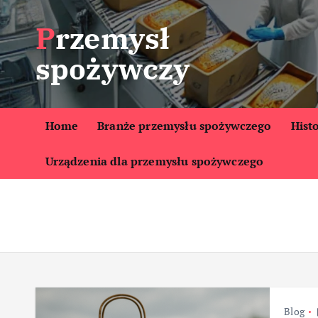
S
Przemysł
k
i
spożywczy
p
t
o
c
Home
Branże przemysłu spożywczego
Hist
o
Urządzenia dla przemysłu spożywczego
n
t
e
n
t
Blog