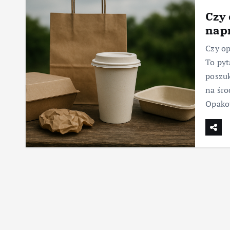
Czy
nap
Czy o
To pyt
poszu
na śro
Opako