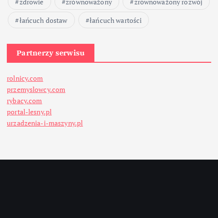
zdrowie
zrównoważony
zrównoważony rozwój
łańcuch dostaw
łańcuch wartości
Partnerzy serwisu
rolnicy.com
przemyslowcy.com
rybacy.com
portal-lesny.pl
urzadzenia-i-maszyny.pl