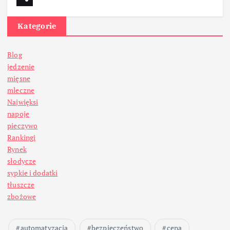
Kategorie
Blog
jedzenie
mięsne
mleczne
Najwięksi
napoje
pieczywo
Rankingi
Rynek
słodycze
sypkie i dodatki
tłuszcze
zbożowe
automatyzacja
bezpieczeństwo
cena