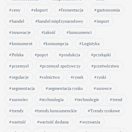
ceny
eksport
fermentacja
gastronomia
handel
handel międzynarodowy
import
innowacje
jakość
konsumenci
konsument
konsumpcja
Logistyka
Polska
popyt
produkcja
przekąski
przemysł
przemysł spożywczy
przetwórstwo
regulacje
rolnictwo
rynek
rynki
segmentacja
segmentacja rynku
surowce
surowiec
technologia
technologie
trend
trendy
trendy konsumenckie
Trendy rynkowe
wartość
wartość dodana
wyzwania