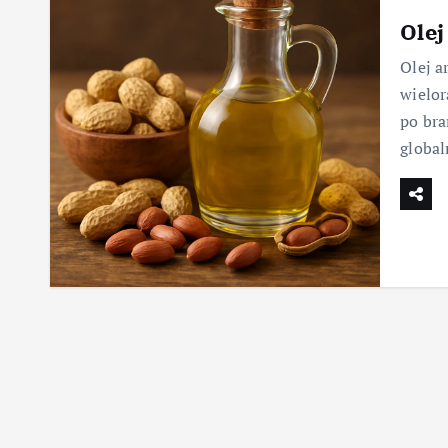
Olej
Olej a
wielor
po bra
globa