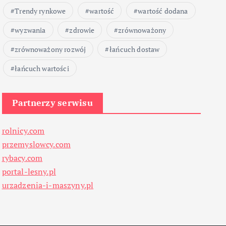
Trendy rynkowe
wartość
wartość dodana
wyzwania
zdrowie
zrównoważony
zrównoważony rozwój
łańcuch dostaw
łańcuch wartości
Partnerzy serwisu
rolnicy.com
przemyslowcy.com
rybacy.com
portal-lesny.pl
urzadzenia-i-maszyny.pl