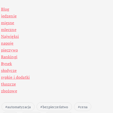
Blog
jedzenie
mięsne
mleczne
Najwięksi
napoje
pieczywo
Rankingi
Rynek
słodycze
sypkie i dodatki
tłuszcze
zbożowe
automatyzacja
bezpieczeństwo
cena