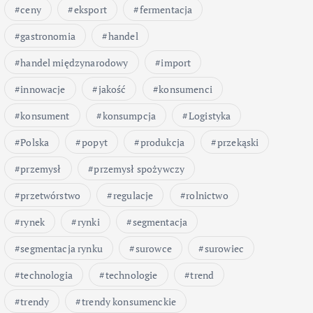
ceny
eksport
fermentacja
gastronomia
handel
handel międzynarodowy
import
innowacje
jakość
konsumenci
konsument
konsumpcja
Logistyka
Polska
popyt
produkcja
przekąski
przemysł
przemysł spożywczy
przetwórstwo
regulacje
rolnictwo
rynek
rynki
segmentacja
segmentacja rynku
surowce
surowiec
technologia
technologie
trend
trendy
trendy konsumenckie