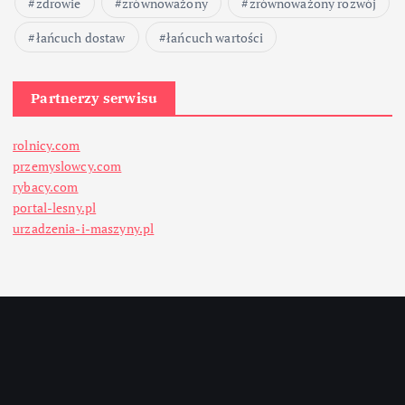
zdrowie
zrównoważony
zrównoważony rozwój
łańcuch dostaw
łańcuch wartości
Partnerzy serwisu
rolnicy.com
przemyslowcy.com
rybacy.com
portal-lesny.pl
urzadzenia-i-maszyny.pl