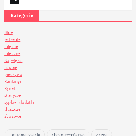
Kategorie
Blog
jedzenie
mięsne
mleczne
Najwięksi
napoje
pieczywo
Rankingi
Rynek
słodycze
sypkie i dodatki
tłuszcze
zbożowe
automatyzacja
bezpieczeństwo
cena