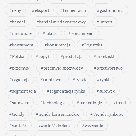
ceny
eksport
fermentacja
gastronomia
handel
handel międzynarodowy
import
innowacje
jakość
konsumenci
konsument
konsumpcja
Logistyka
Polska
popyt
produkcja
przekąski
przemysł
przemysł spożywczy
przetwórstwo
regulacje
rolnictwo
rynek
rynki
segmentacja
segmentacja rynku
surowce
surowiec
technologia
technologie
trend
trendy
trendy konsumenckie
Trendy rynkowe
wartość
wartość dodana
wyzwania