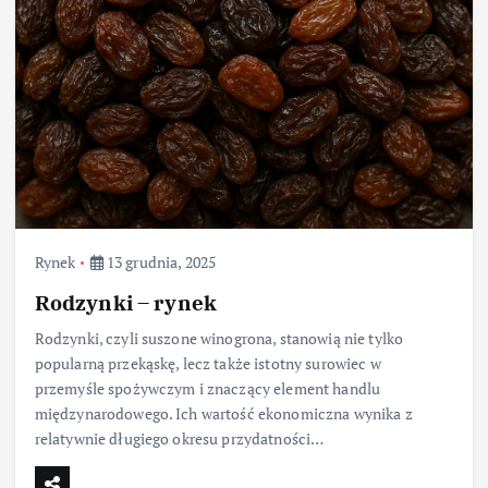
Rynek
13 grudnia, 2025
Rodzynki – rynek
Rodzynki, czyli suszone winogrona, stanowią nie tylko
popularną przekąskę, lecz także istotny surowiec w
przemyśle spożywczym i znaczący element handlu
międzynarodowego. Ich wartość ekonomiczna wynika z
relatywnie długiego okresu przydatności…