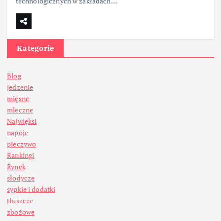
technologicznych w zakładach…
Kategorie
Blog
jedzenie
mięsne
mleczne
Najwięksi
napoje
pieczywo
Rankingi
Rynek
słodycze
sypkie i dodatki
tłuszcze
zbożowe