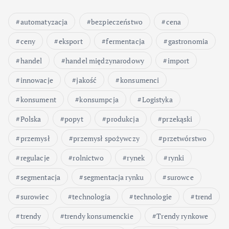
automatyzacja
bezpieczeństwo
cena
ceny
eksport
fermentacja
gastronomia
handel
handel międzynarodowy
import
innowacje
jakość
konsumenci
konsument
konsumpcja
Logistyka
Polska
popyt
produkcja
przekąski
przemysł
przemysł spożywczy
przetwórstwo
regulacje
rolnictwo
rynek
rynki
segmentacja
segmentacja rynku
surowce
surowiec
technologia
technologie
trend
trendy
trendy konsumenckie
Trendy rynkowe