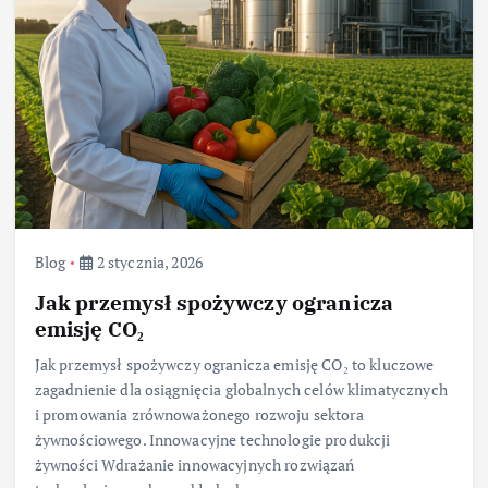
Blog
2 stycznia, 2026
Jak przemysł spożywczy ogranicza
emisję CO₂
Jak przemysł spożywczy ogranicza emisję CO₂ to kluczowe
zagadnienie dla osiągnięcia globalnych celów klimatycznych
i promowania zrównoważonego rozwoju sektora
żywnościowego. Innowacyjne technologie produkcji
żywności Wdrażanie innowacyjnych rozwiązań