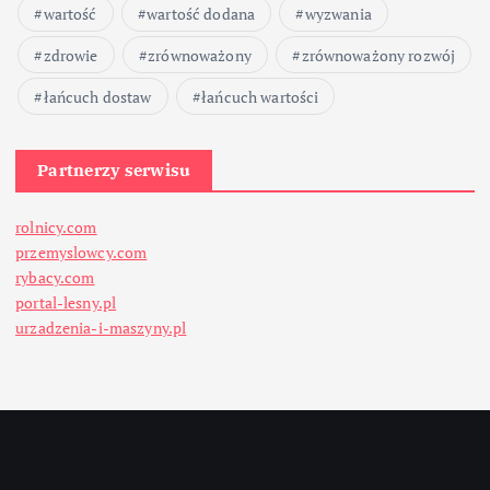
wartość
wartość dodana
wyzwania
zdrowie
zrównoważony
zrównoważony rozwój
łańcuch dostaw
łańcuch wartości
Partnerzy serwisu
rolnicy.com
przemyslowcy.com
rybacy.com
portal-lesny.pl
urzadzenia-i-maszyny.pl