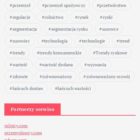
przemysł
przemysł spożywczy
przetwórstwo
regulacje
rolnictwo
rynek
rynki
segmentacja
segmentacja rynku
surowce
surowiec
technologia
technologie
trend
trendy
trendy konsumenckie
Trendy rynkowe
wartość
wartość dodana
wyzwania
zdrowie
zrównoważony
zrównoważony rozwój
łańcuch dostaw
łańcuch wartości
Partnerzy serwisu
rolnicy.com
przemyslowcy.com
rybacy.com