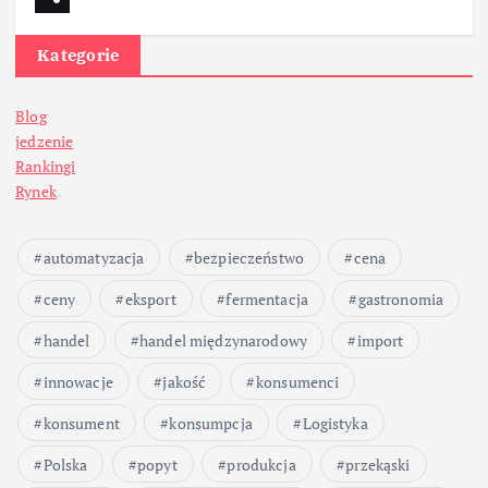
Kategorie
Blog
jedzenie
Rankingi
Rynek
automatyzacja
bezpieczeństwo
cena
ceny
eksport
fermentacja
gastronomia
handel
handel międzynarodowy
import
innowacje
jakość
konsumenci
konsument
konsumpcja
Logistyka
Polska
popyt
produkcja
przekąski