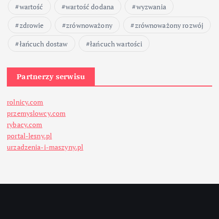
wartość
wartość dodana
wyzwania
zdrowie
zrównoważony
zrównoważony rozwój
łańcuch dostaw
łańcuch wartości
Partnerzy serwisu
rolnicy.com
przemyslowcy.com
rybacy.com
portal-lesny.pl
urzadzenia-i-maszyny.pl