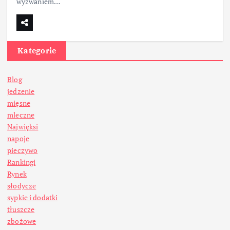
wyzwaniem…
Kategorie
Blog
jedzenie
mięsne
mleczne
Najwięksi
napoje
pieczywo
Rankingi
Rynek
słodycze
sypkie i dodatki
tłuszcze
zbożowe