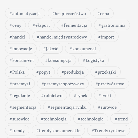
automatyzacja
bezpieczeństwo
cena
ceny
eksport
fermentacja
gastronomia
handel
handel międzynarodowy
import
innowacje
jakość
konsumenci
konsument
konsumpcja
Logistyka
Polska
popyt
produkcja
przekąski
przemysł
przemysł spożywczy
przetwórstwo
regulacje
rolnictwo
rynek
rynki
segmentacja
segmentacja rynku
surowce
surowiec
technologia
technologie
trend
trendy
trendy konsumenckie
Trendy rynkowe