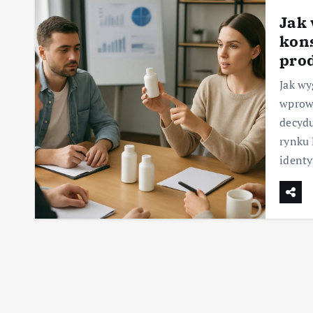
Jak
kon
pro
Jak wy
wprowa
decydu
rynku
identy