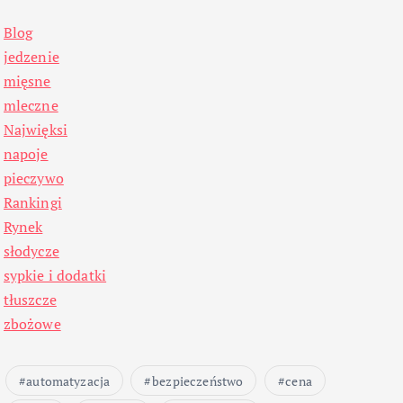
Blog
jedzenie
mięsne
mleczne
Najwięksi
napoje
pieczywo
Rankingi
Rynek
słodycze
sypkie i dodatki
tłuszcze
zbożowe
automatyzacja
bezpieczeństwo
cena