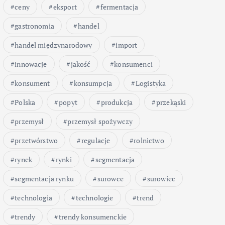
ceny
eksport
fermentacja
gastronomia
handel
handel międzynarodowy
import
innowacje
jakość
konsumenci
konsument
konsumpcja
Logistyka
Polska
popyt
produkcja
przekąski
przemysł
przemysł spożywczy
przetwórstwo
regulacje
rolnictwo
rynek
rynki
segmentacja
segmentacja rynku
surowce
surowiec
technologia
technologie
trend
trendy
trendy konsumenckie