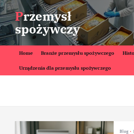
S
Przemysł
k
i
spożywczy
p
t
o
c
Home
Branże przemysłu spożywczego
Hist
o
Urządzenia dla przemysłu spożywczego
n
t
e
n
t
Blog