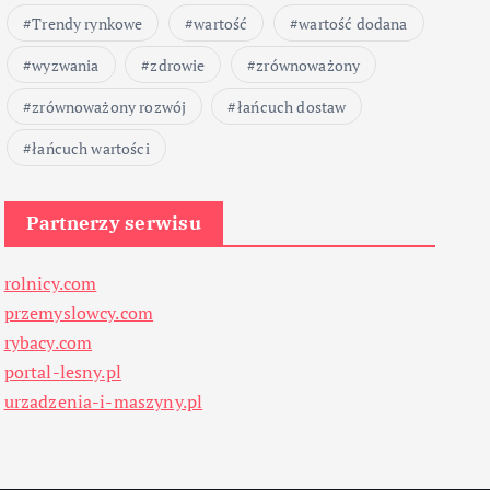
Trendy rynkowe
wartość
wartość dodana
wyzwania
zdrowie
zrównoważony
zrównoważony rozwój
łańcuch dostaw
łańcuch wartości
Partnerzy serwisu
rolnicy.com
przemyslowcy.com
rybacy.com
portal-lesny.pl
urzadzenia-i-maszyny.pl