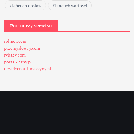
łańcuch dostaw
łańcuch wartości
Partnerzy serwisu
rolnicy.com
przemyslowcy.com
rybacy.com
portal-lesny.pl
urzadzenia-i-maszyny.pl