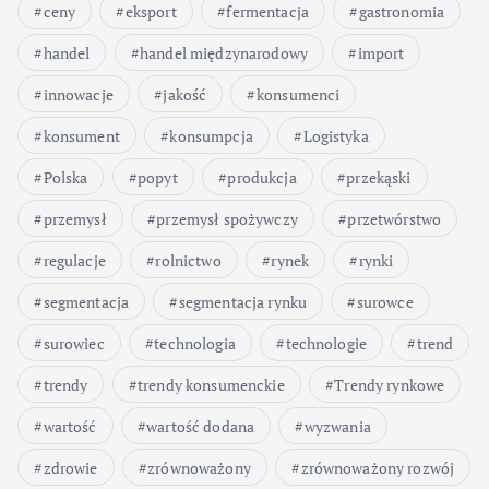
ceny
eksport
fermentacja
gastronomia
handel
handel międzynarodowy
import
innowacje
jakość
konsumenci
konsument
konsumpcja
Logistyka
Polska
popyt
produkcja
przekąski
przemysł
przemysł spożywczy
przetwórstwo
regulacje
rolnictwo
rynek
rynki
segmentacja
segmentacja rynku
surowce
surowiec
technologia
technologie
trend
trendy
trendy konsumenckie
Trendy rynkowe
wartość
wartość dodana
wyzwania
zdrowie
zrównoważony
zrównoważony rozwój