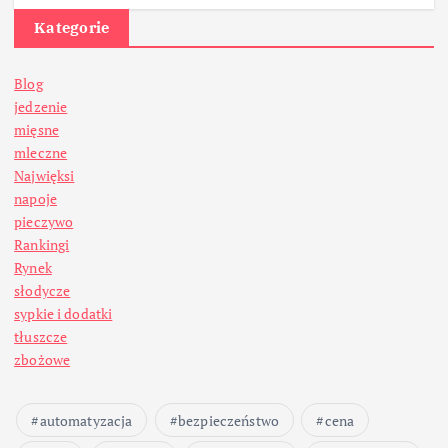
Kategorie
Blog
jedzenie
mięsne
mleczne
Najwięksi
napoje
pieczywo
Rankingi
Rynek
słodycze
sypkie i dodatki
tłuszcze
zbożowe
automatyzacja
bezpieczeństwo
cena