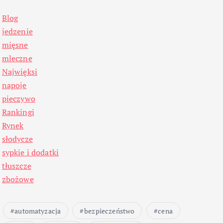
Blog
jedzenie
mięsne
mleczne
Najwięksi
napoje
pieczywo
Rankingi
Rynek
słodycze
sypkie i dodatki
tłuszcze
zbożowe
automatyzacja
bezpieczeństwo
cena