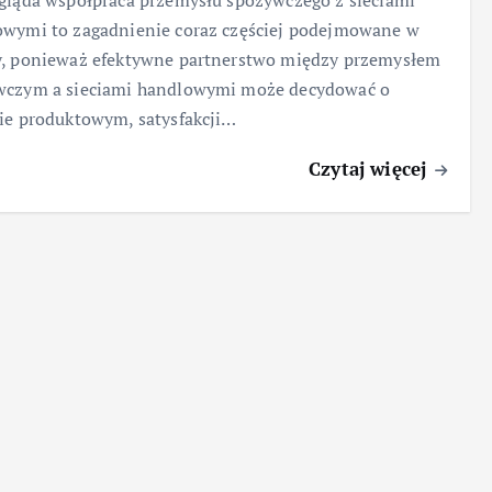
gląda współpraca przemysłu spożywczego z sieciami
wymi to zagadnienie coraz częściej podejmowane w
y, ponieważ efektywne partnerstwo między przemysłem
wczym a sieciami handlowymi może decydować o
ie produktowym, satysfakcji…
Czytaj więcej