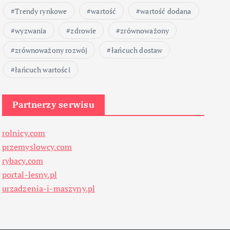
Trendy rynkowe
wartość
wartość dodana
wyzwania
zdrowie
zrównoważony
zrównoważony rozwój
łańcuch dostaw
łańcuch wartości
Partnerzy serwisu
rolnicy.com
przemyslowcy.com
rybacy.com
portal-lesny.pl
urzadzenia-i-maszyny.pl