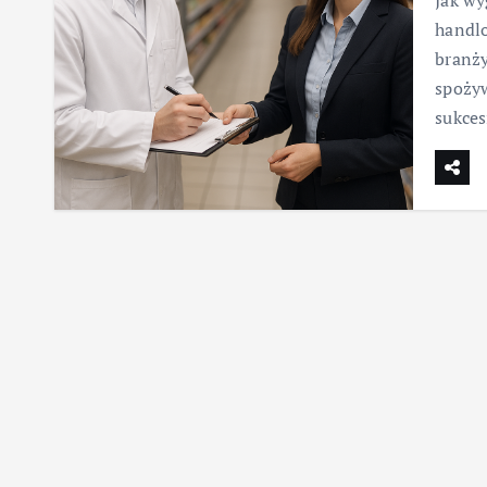
Jak wy
handlo
branż
spoży
sukces