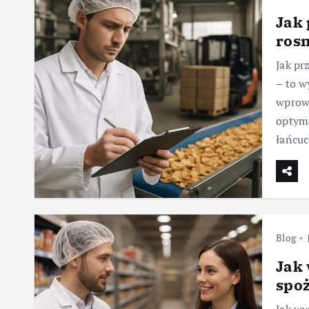
Jak 
rosn
Jak pr
– to w
wprowa
optyma
łańcu
Blog
Jak
spo