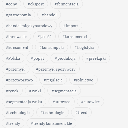
ceny
eksport
fermentacja
gastronomia
handel
handel międzynarodowy
import
innowacje
jakość
konsumenci
konsument
konsumpcja
Logistyka
Polska
popyt
produkcja
przekąski
przemysł
przemysł spożywczy
przetwórstwo
regulacje
rolnictwo
rynek
rynki
segmentacja
segmentacja rynku
surowce
surowiec
technologia
technologie
trend
trendy
trendy konsumenckie