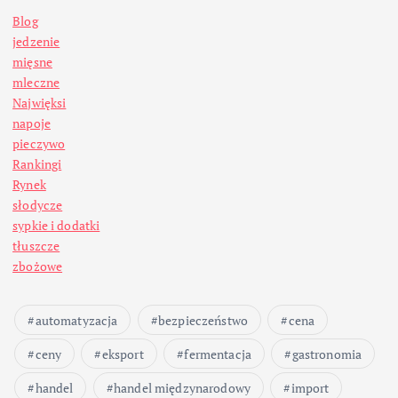
Blog
jedzenie
mięsne
mleczne
Najwięksi
napoje
pieczywo
Rankingi
Rynek
słodycze
sypkie i dodatki
tłuszcze
zbożowe
automatyzacja
bezpieczeństwo
cena
ceny
eksport
fermentacja
gastronomia
handel
handel międzynarodowy
import