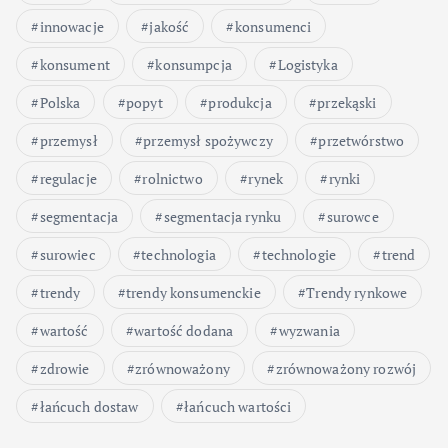
innowacje
jakość
konsumenci
konsument
konsumpcja
Logistyka
Polska
popyt
produkcja
przekąski
przemysł
przemysł spożywczy
przetwórstwo
regulacje
rolnictwo
rynek
rynki
segmentacja
segmentacja rynku
surowce
surowiec
technologia
technologie
trend
trendy
trendy konsumenckie
Trendy rynkowe
wartość
wartość dodana
wyzwania
zdrowie
zrównoważony
zrównoważony rozwój
łańcuch dostaw
łańcuch wartości