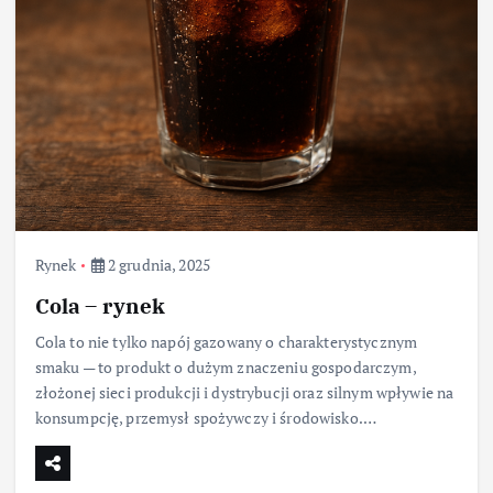
Rynek
2 grudnia, 2025
Cola – rynek
Cola to nie tylko napój gazowany o charakterystycznym
smaku — to produkt o dużym znaczeniu gospodarczym,
złożonej sieci produkcji i dystrybucji oraz silnym wpływie na
konsumpcję, przemysł spożywczy i środowisko.…