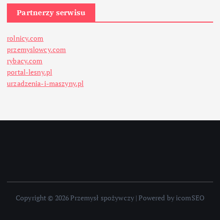
Partnerzy serwisu
rolnicy.com
przemyslowcy.com
rybacy.com
portal-lesny.pl
urzadzenia-i-maszyny.pl
Copyright © 2026 Przemysł spożywczy | Powered by icomSEO