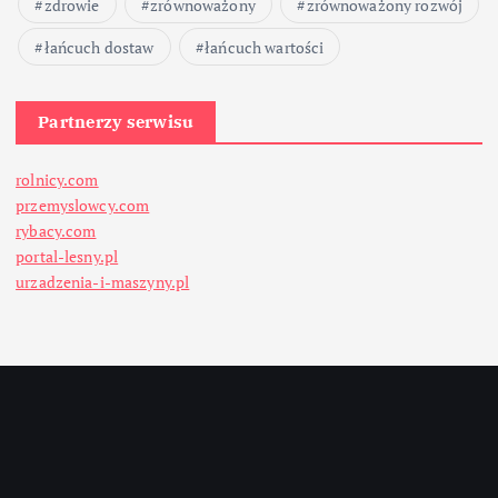
zdrowie
zrównoważony
zrównoważony rozwój
łańcuch dostaw
łańcuch wartości
Partnerzy serwisu
rolnicy.com
przemyslowcy.com
rybacy.com
portal-lesny.pl
urzadzenia-i-maszyny.pl