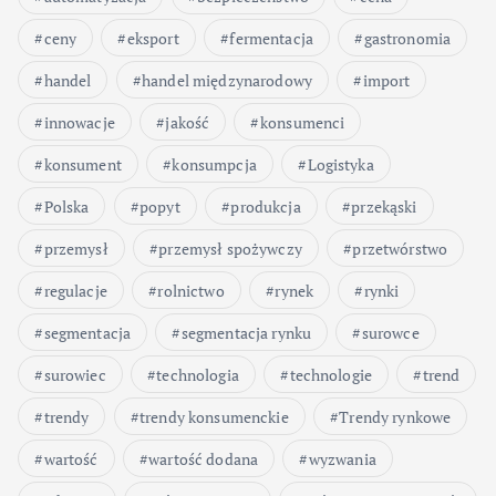
ceny
eksport
fermentacja
gastronomia
handel
handel międzynarodowy
import
innowacje
jakość
konsumenci
konsument
konsumpcja
Logistyka
Polska
popyt
produkcja
przekąski
przemysł
przemysł spożywczy
przetwórstwo
regulacje
rolnictwo
rynek
rynki
segmentacja
segmentacja rynku
surowce
surowiec
technologia
technologie
trend
trendy
trendy konsumenckie
Trendy rynkowe
wartość
wartość dodana
wyzwania