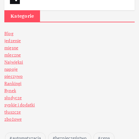
Kategorie
Blog
jedzenie
mięsne
mleczne
Najwięksi
napoje
pieczywo
Rankingi
Rynek
słodycze
sypkie i dodatki
tłuszcze
zbożowe
automatyzacja
bezpieczeństwo
cena