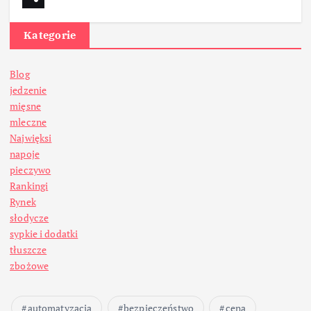
Kategorie
Blog
jedzenie
mięsne
mleczne
Najwięksi
napoje
pieczywo
Rankingi
Rynek
słodycze
sypkie i dodatki
tłuszcze
zbożowe
automatyzacja
bezpieczeństwo
cena