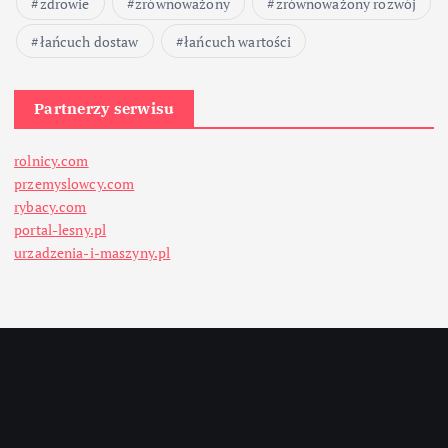
zdrowie
zrównoważony
zrównoważony rozwój
łańcuch dostaw
łańcuch wartości
Partnerzy serwisu
rolnicy.com
przemyslowcy.com
rybacy.com
portal-lesny.pl
urzadzenia-i-maszyny.pl