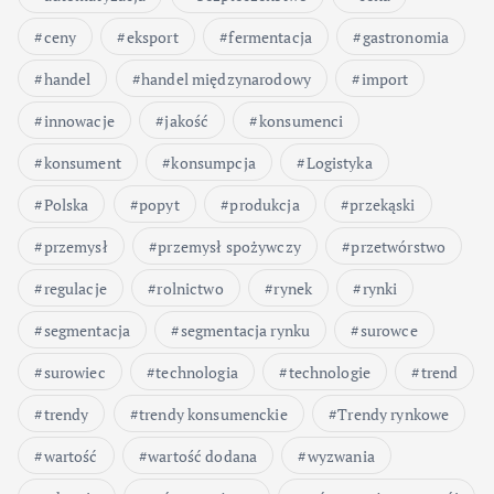
ceny
eksport
fermentacja
gastronomia
handel
handel międzynarodowy
import
innowacje
jakość
konsumenci
konsument
konsumpcja
Logistyka
Polska
popyt
produkcja
przekąski
przemysł
przemysł spożywczy
przetwórstwo
regulacje
rolnictwo
rynek
rynki
segmentacja
segmentacja rynku
surowce
surowiec
technologia
technologie
trend
trendy
trendy konsumenckie
Trendy rynkowe
wartość
wartość dodana
wyzwania