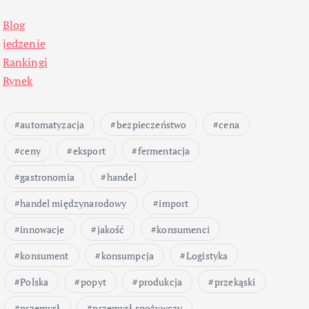
Blog
jedzenie
Rankingi
Rynek
automatyzacja
bezpieczeństwo
cena
ceny
eksport
fermentacja
gastronomia
handel
handel międzynarodowy
import
innowacje
jakość
konsumenci
konsument
konsumpcja
Logistyka
Polska
popyt
produkcja
przekąski
przemysł
przemysł spożywczy