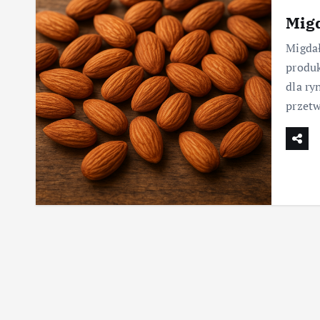
Migd
Migdał
produk
dla ry
przet