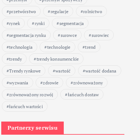
przetwórstwo
regulacje
rolnictwo
rynek
rynki
segmentacja
segmentacja rynku
surowce
surowiec
technologia
technologie
trend
trendy
trendy konsumenckie
Trendy rynkowe
wartość
wartość dodana
wyzwania
zdrowie
zrównoważony
zrównoważony rozwój
łańcuch dostaw
łańcuch wartości
Partnerzy serwisu