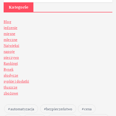
Kategorie
Blog
jedzenie
mięsne
mleczne
Najwięksi
napoje
pieczywo
Rankingi
Rynek
słodycze
sypkie i dodatki
tłuszcze
zbożowe
automatyzacja
bezpieczeństwo
cena