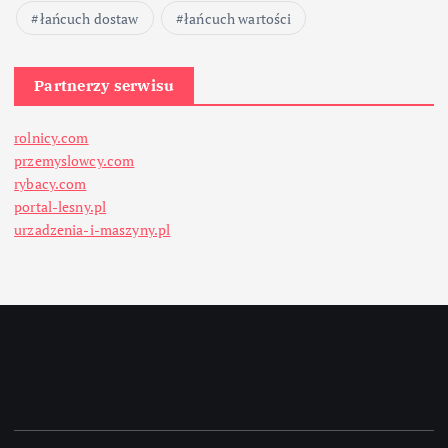
łańcuch dostaw
łańcuch wartości
Partnerzy serwisu
rolnicy.com
przemyslowcy.com
rybacy.com
portal-lesny.pl
urzadzenia-i-maszyny.pl