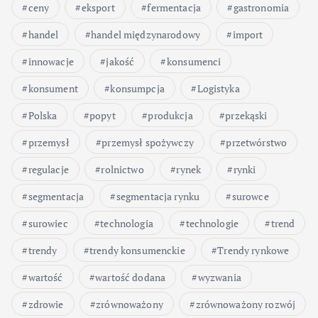
ceny
eksport
fermentacja
gastronomia
handel
handel międzynarodowy
import
innowacje
jakość
konsumenci
konsument
konsumpcja
Logistyka
Polska
popyt
produkcja
przekąski
przemysł
przemysł spożywczy
przetwórstwo
regulacje
rolnictwo
rynek
rynki
segmentacja
segmentacja rynku
surowce
surowiec
technologia
technologie
trend
trendy
trendy konsumenckie
Trendy rynkowe
wartość
wartość dodana
wyzwania
zdrowie
zrównoważony
zrównoważony rozwój