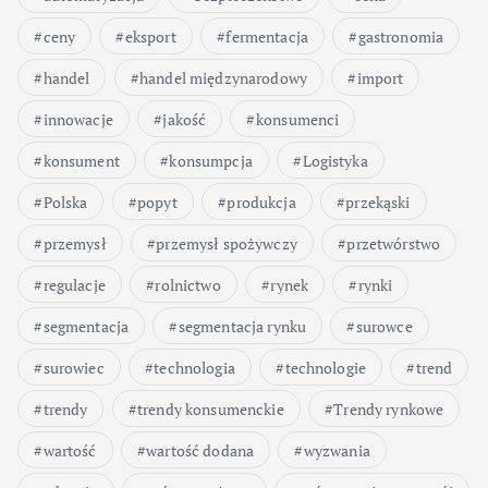
ceny
eksport
fermentacja
gastronomia
handel
handel międzynarodowy
import
innowacje
jakość
konsumenci
konsument
konsumpcja
Logistyka
Polska
popyt
produkcja
przekąski
przemysł
przemysł spożywczy
przetwórstwo
regulacje
rolnictwo
rynek
rynki
segmentacja
segmentacja rynku
surowce
surowiec
technologia
technologie
trend
trendy
trendy konsumenckie
Trendy rynkowe
wartość
wartość dodana
wyzwania