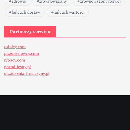
zdrowie
zrównoważony
zrównoważony rozwój
łańcuch dostaw
łańcuch wartości
Partnerzy serwisu
rolnicy.com
przemyslowcy.com
rybacy.com
portal-lesny.pl
urzadzenia-i-maszyny.pl