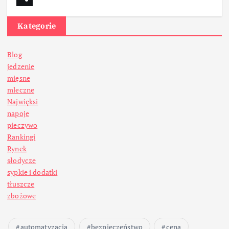
Kategorie
Blog
jedzenie
mięsne
mleczne
Najwięksi
napoje
pieczywo
Rankingi
Rynek
słodycze
sypkie i dodatki
tłuszcze
zbożowe
automatyzacja
bezpieczeństwo
cena