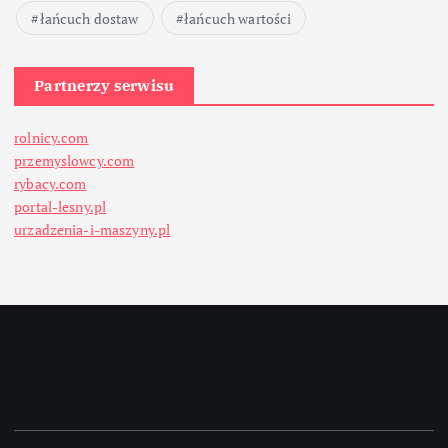
łańcuch dostaw
łańcuch wartości
Partnerzy serwisu
rolnicy.com
przemyslowcy.com
rybacy.com
portal-lesny.pl
urzadzenia-i-maszyny.pl