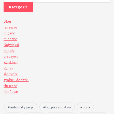
Kategorie
Blog
jedzenie
mięsne
mleczne
Najwięksi
napoje
pieczywo
Rankingi
Rynek
słodycze
sypkie i dodatki
tłuszcze
zbożowe
automatyzacja
bezpieczeństwo
cena