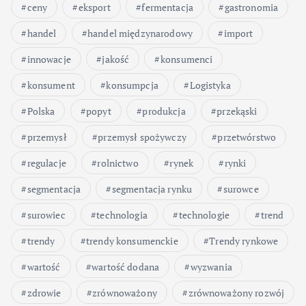
ceny
eksport
fermentacja
gastronomia
handel
handel międzynarodowy
import
innowacje
jakość
konsumenci
konsument
konsumpcja
Logistyka
Polska
popyt
produkcja
przekąski
przemysł
przemysł spożywczy
przetwórstwo
regulacje
rolnictwo
rynek
rynki
segmentacja
segmentacja rynku
surowce
surowiec
technologia
technologie
trend
trendy
trendy konsumenckie
Trendy rynkowe
wartość
wartość dodana
wyzwania
zdrowie
zrównoważony
zrównoważony rozwój