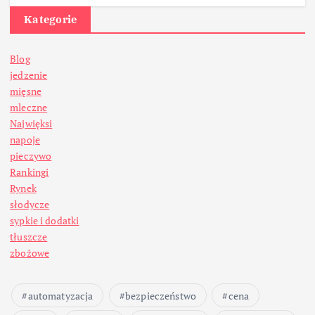
Kategorie
Blog
jedzenie
mięsne
mleczne
Najwięksi
napoje
pieczywo
Rankingi
Rynek
słodycze
sypkie i dodatki
tłuszcze
zbożowe
automatyzacja
bezpieczeństwo
cena