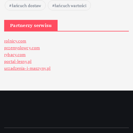
łańcuch dostaw
łańcuch wartości
Partnerzy serwisu
rolnicy.com
przemyslowcy.com
rybacy.com
portal-lesny.pl
urzadzenia-i-maszyny.pl