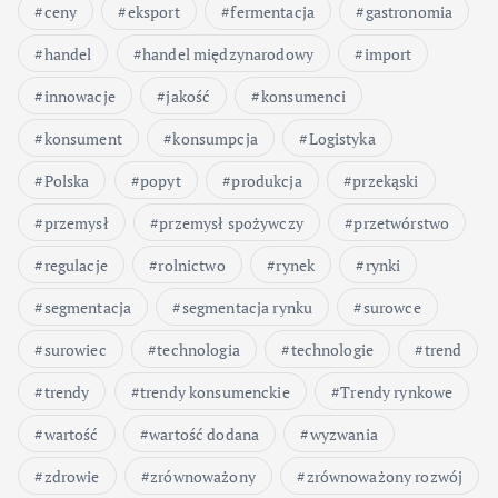
ceny
eksport
fermentacja
gastronomia
handel
handel międzynarodowy
import
innowacje
jakość
konsumenci
konsument
konsumpcja
Logistyka
Polska
popyt
produkcja
przekąski
przemysł
przemysł spożywczy
przetwórstwo
regulacje
rolnictwo
rynek
rynki
segmentacja
segmentacja rynku
surowce
surowiec
technologia
technologie
trend
trendy
trendy konsumenckie
Trendy rynkowe
wartość
wartość dodana
wyzwania
zdrowie
zrównoważony
zrównoważony rozwój