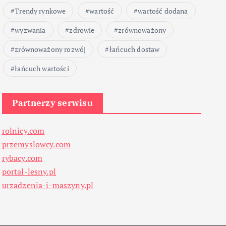
Trendy rynkowe
wartość
wartość dodana
wyzwania
zdrowie
zrównoważony
zrównoważony rozwój
łańcuch dostaw
łańcuch wartości
Partnerzy serwisu
rolnicy.com
przemyslowcy.com
rybacy.com
portal-lesny.pl
urzadzenia-i-maszyny.pl