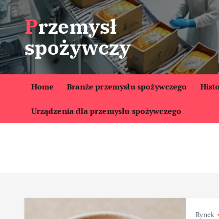
S
Przemysł
k
i
spożywczy
p
t
o
c
Home
Branże przemysłu spożywczego
Hist
o
Urządzenia dla przemysłu spożywczego
n
t
e
n
t
Rynek