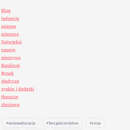
Blog
jedzenie
mięsne
mleczne
Najwięksi
napoje
pieczywo
Rankingi
Rynek
słodycze
sypkie i dodatki
tłuszcze
zbożowe
automatyzacja
bezpieczeństwo
cena