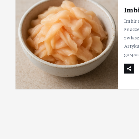
Imb
Imbir 
znacz
zwłasz
Artyku
gospod