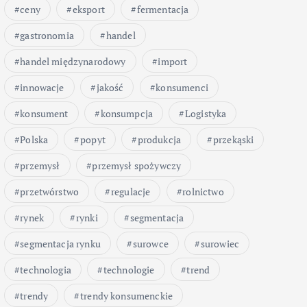
ceny
eksport
fermentacja
gastronomia
handel
handel międzynarodowy
import
innowacje
jakość
konsumenci
konsument
konsumpcja
Logistyka
Polska
popyt
produkcja
przekąski
przemysł
przemysł spożywczy
przetwórstwo
regulacje
rolnictwo
rynek
rynki
segmentacja
segmentacja rynku
surowce
surowiec
technologia
technologie
trend
trendy
trendy konsumenckie