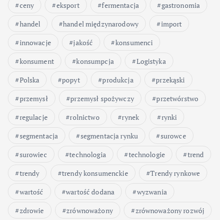
ceny
eksport
fermentacja
gastronomia
handel
handel międzynarodowy
import
innowacje
jakość
konsumenci
konsument
konsumpcja
Logistyka
Polska
popyt
produkcja
przekąski
przemysł
przemysł spożywczy
przetwórstwo
regulacje
rolnictwo
rynek
rynki
segmentacja
segmentacja rynku
surowce
surowiec
technologia
technologie
trend
trendy
trendy konsumenckie
Trendy rynkowe
wartość
wartość dodana
wyzwania
zdrowie
zrównoważony
zrównoważony rozwój