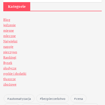
Kategorie
Blog
jedzenie
mięsne
mleczne
Najwięksi
napoje
pieczywo
Rankingi
Rynek
słodycze
sypkie i dodatki
tłuszcze
zbożowe
automatyzacja
bezpieczeństwo
cena