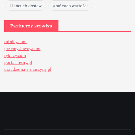
łańcuch dostaw
łańcuch wartości
Partnerzy serwisu
rolnicy.com
przemyslowcy.com
rybacy.com
portal-lesny.pl
urzadzenia-i-maszyny.pl