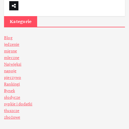
Kategorie
Blog
jedzenie
mięsne
mleczne
Najwięksi
napoje
pieczywo
Rankingi
Rynek
słodycze
sypkie i dodatki
tłuszcze
zbożowe