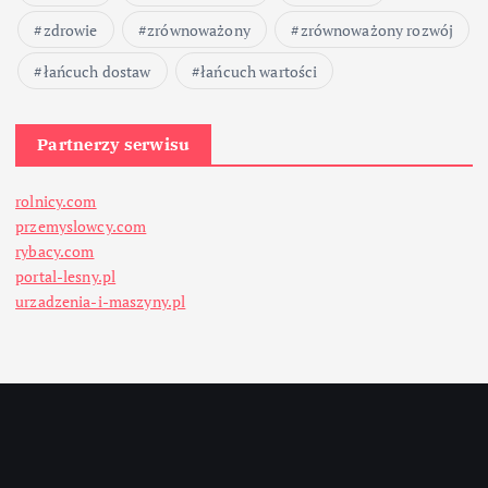
zdrowie
zrównoważony
zrównoważony rozwój
łańcuch dostaw
łańcuch wartości
Partnerzy serwisu
rolnicy.com
przemyslowcy.com
rybacy.com
portal-lesny.pl
urzadzenia-i-maszyny.pl