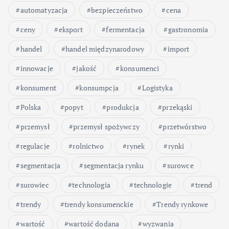
automatyzacja
bezpieczeństwo
cena
ceny
eksport
fermentacja
gastronomia
handel
handel międzynarodowy
import
innowacje
jakość
konsumenci
konsument
konsumpcja
Logistyka
Polska
popyt
produkcja
przekąski
przemysł
przemysł spożywczy
przetwórstwo
regulacje
rolnictwo
rynek
rynki
segmentacja
segmentacja rynku
surowce
surowiec
technologia
technologie
trend
trendy
trendy konsumenckie
Trendy rynkowe
wartość
wartość dodana
wyzwania