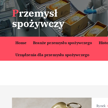
S
Przemysł
k
i
spożywczy
p
t
o
c
Home
Branże przemysłu spożywczego
Hist
o
Urządzenia dla przemysłu spożywczego
n
t
e
n
t
Rynek