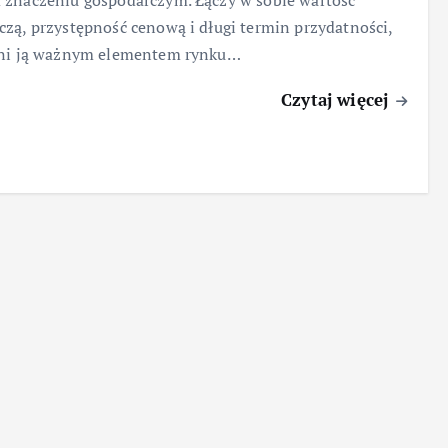
znaczeniu gospodarczym. Łączy w sobie wartość
zą, przystępność cenową i długi termin przydatności,
yni ją ważnym elementem rynku…
Czytaj więcej