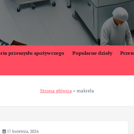
oria przemysłu spożywczego
Popularne działy
Przem
Strona główna
»
makrela
17 kwietnia, 2026