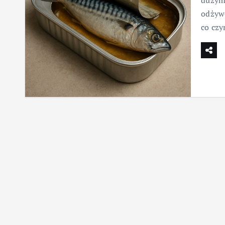
dużym 
odżywc
co cz