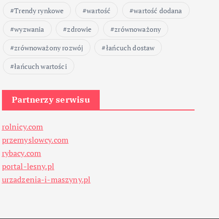
Trendy rynkowe
wartość
wartość dodana
wyzwania
zdrowie
zrównoważony
zrównoważony rozwój
łańcuch dostaw
łańcuch wartości
Partnerzy serwisu
rolnicy.com
przemyslowcy.com
rybacy.com
portal-lesny.pl
urzadzenia-i-maszyny.pl