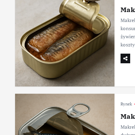
Makr
Makrel
konsum
żywien
koszt
Rynek
Makr
Makrel