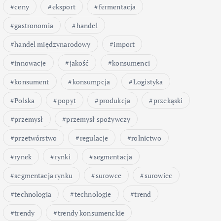
ceny
eksport
fermentacja
gastronomia
handel
handel międzynarodowy
import
innowacje
jakość
konsumenci
konsument
konsumpcja
Logistyka
Polska
popyt
produkcja
przekąski
przemysł
przemysł spożywczy
przetwórstwo
regulacje
rolnictwo
rynek
rynki
segmentacja
segmentacja rynku
surowce
surowiec
technologia
technologie
trend
trendy
trendy konsumenckie