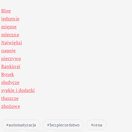
Blog
jedzenie
mięsne
mleczne
Najwięksi
napoje
pieczywo
Rankingi
Rynek
słodycze
sypkie i dodatki
tłuszcze
zbożowe
automatyzacja
bezpieczeństwo
cena