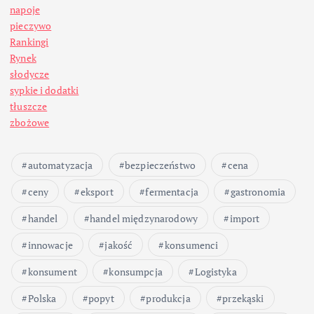
napoje
pieczywo
Rankingi
Rynek
słodycze
sypkie i dodatki
tłuszcze
zbożowe
automatyzacja
bezpieczeństwo
cena
ceny
eksport
fermentacja
gastronomia
handel
handel międzynarodowy
import
innowacje
jakość
konsumenci
konsument
konsumpcja
Logistyka
Polska
popyt
produkcja
przekąski