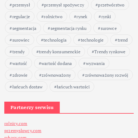
przemysł
przemysł spożywczy
przetwórstwo
regulacje
rolnictwo
rynek
rynki
segmentacja
segmentacja rynku
surowce
surowiec
technologia
technologie
trend
trendy
trendy konsumenckie
Trendy rynkowe
wartość
wartość dodana
wyzwania
zdrowie
zrównoważony
zrównoważony rozwój
łańcuch dostaw
łańcuch wartości
Partnerzy serwisu
rolnicy.com
przemyslowcy.com
rybacy.com